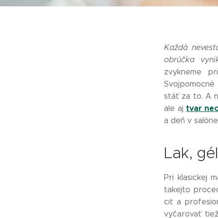
Každá nevesta
obrúčka vyni
zvykneme pr
Svojpomocné l
stáť za to. A 
tvar ne
ale aj
a deň v salóne
Lak, gél
Pri klasickej
takejto proce
cit a profesi
vyčarovať tie