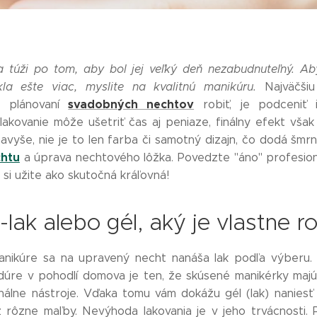
 túži po tom, aby bol jej veľký deň nezabudnuteľný. A
kla ešte viac, myslite na kvalitnú manikúru.
Najväčši
svadobných nechtov
i plánovaní
robiť, je podceniť i
akovanie môže ušetriť čas aj peniaze, finálny efekt vša
navyše, nie je to len farba či samotný dizajn, čo dodá šmr
chtu
a úprava nechtového lôžka. Povedzte "áno" profesion
 si užite ako skutočná kráľovná!
-lak alebo gél, aký je vlastne r
 manikúre sa na upravený necht nanáša lak podľa výberu. 
dúre v pohodlí domova je ten, že skúsené manikérky maj
onálne nástroje. Vďaka tomu vám dokážu gél (lak) nanies
ž rôzne maľby. Nevýhoda lakovania je v jeho trvácnosti. 