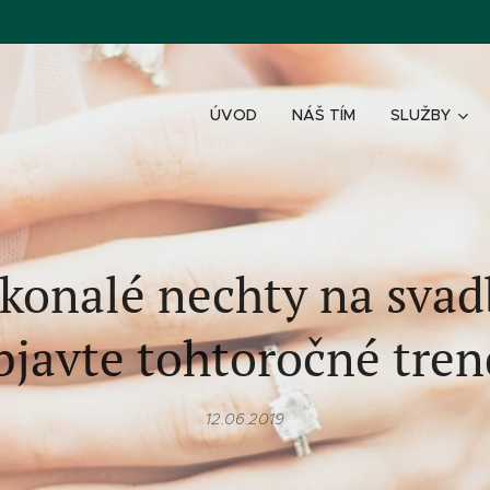
ÚVOD
NÁŠ TÍM
SLUŽBY
konalé nechty na svad
javte tohtoročné tre
12.06.2019