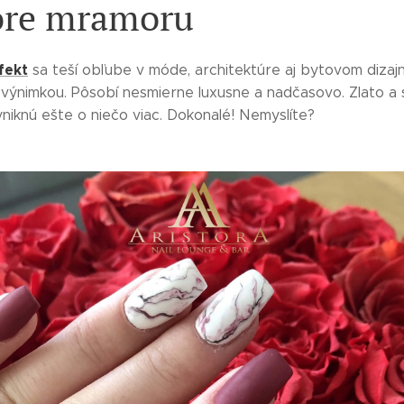
ore mramoru
fekt
sa teší obľube v móde, architektúre aj bytovom dizaj
 výnimkou. Pôsobí nesmierne luxusne a nadčasovo. Zlato a 
niknú ešte o niečo viac. Dokonalé! Nemyslíte?