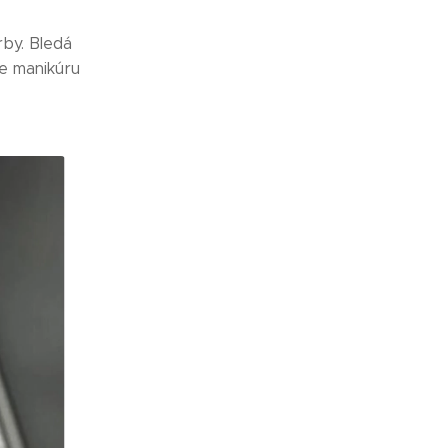
rby. Bledá
je manikúru