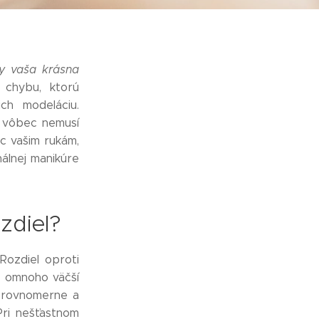
by vaša krásna
u chybu, ktorú
ch modeláciu.
k vôbec nemusí
nc vašim rukám,
álnej manikúre
ozdiel?
Rozdiel oproti
ú omnoho väčší
ť rovnomerne a
Pri nešťastnom