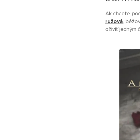
Ak chcete podč
ružová
, béžo
oživiť jedným 