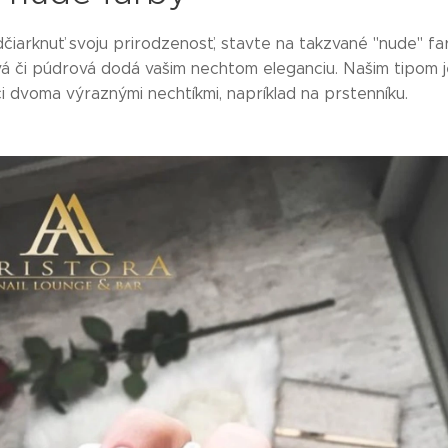
iarknuť svoju prirodzenosť, stavte na takzvané "nude" fa
vá či púdrová dodá vašim nechtom eleganciu. Našim tipom 
či dvoma výraznými nechtíkmi, napríklad na prstenníku.