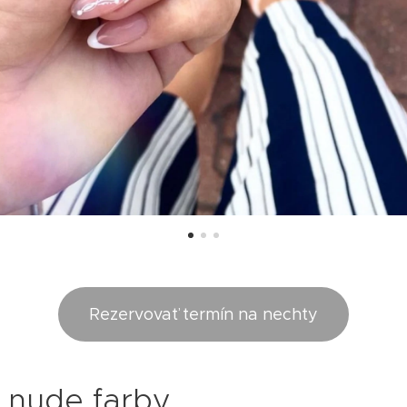
Rezervovať termín na nechty
 nude farby