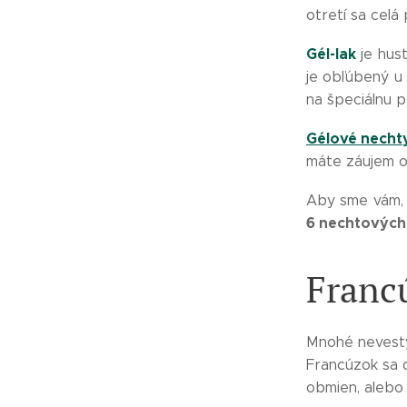
otretí sa celá
Gél-lak
je hus
je obľúbený u
na špeciálnu p
Gélové necht
máte záujem o 
Aby sme vám, m
6 nechtových
Franc
Mnohé nevesty 
Francúzok sa 
obmien, alebo