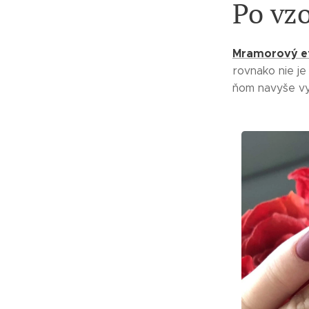
Po vz
Mramorový e
rovnako nie je
ňom navyše vy