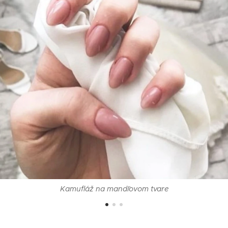
Kamufláž na mandľovom tvare