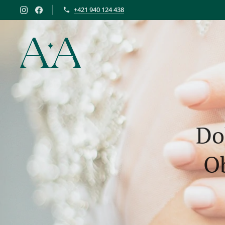
+421 940 124 438
Do
Ob