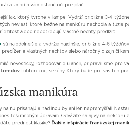
 práca zmarí a vám ostanú oči pre plač.
tejší lak, ktorý tvrdne v lampe. Vydrží približne 3-4 týždne
 tých neviest, ktoré bežne na manikúru nechodia a túžia p
ríležitosť alebo nepotrebujú vlastné nechty predĺžiť.
y
sú najodolnejšie a vydržia najdlhšie, približne 4-6 týždňov
predĺženie vlastných nechtov alebo náročný dizajn či kam
ilé nevestičky, rozhodovanie uľahčili, pripravili sme pre v
 trendov
tohtoročnej sezóny. Ktorý bude pre vás ten pra
úzska manikúra
na ňu prisahajú a nad inou by ani len nepremýšľali. Nestar
dnes teší mnohým úpravám. Odvážite sa aj vy na niektorú 
Ďalšie inšpirácie franúzskej mani
 dáte prednosť klasike?