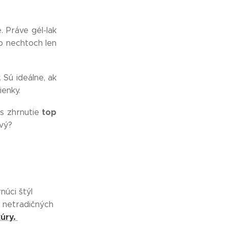
. Práve gél-lak
o nechtoch len
. Sú ideálne, ak
ienky.
top
ás zhrnutie
vý?
núci štýl
z netradičných
kúry.