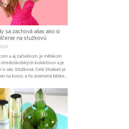
y sa zachová alias ako si
 líčenie na stužkovú
2024
om a aj začiatkom, je míľnikom
 stredoškolských kolektívov a je
en o vás. Stužková. Celé štúdium je
er na konci, a to znamená blízke
ie ďalšej životnej kapitoly. Večer
iechu, tanca, priateľských objatí a
ie je teda úplne na mieste. Večer,
dievčatá
apci nahodia obleky a...
é šatami na...