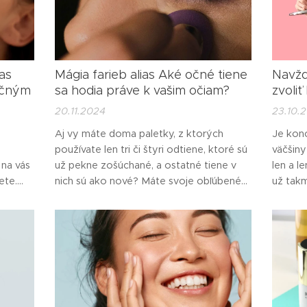
as
Mágia farieb alias Aké očné tiene
Navžd
očným
sa hodia práve k vašim očiam?
zvoliť
20.11.2024
23.10.
Aj vy máte doma paletky, z ktorých
Je konc
e
používate len tri či štyri odtiene, ktoré sú
väčšiny
na vás
už pekne zošúchané, a ostatné tiene v
len a l
ete.
nich sú ako nové? Máte svoje obľúbené
už takm
eny. A
očné tiene, ktoré stále používate, a na
ukončen
to teraz
ktoré nedáte dopustiť? Možno ste si ich
plný sm
vybrali vedome a možno vás to k nim
nostalg
ťahá podvedome, pretože sa k vašim
keď chl
očiam hodia podľa...
zmenen