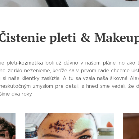
Čistenie pleti & Makeu
ie pleti-
kozmetika
boli už dávno v našom pláne, no ako 
oho zbrklo neženieme, keďže sa v prvom rade chceme uisti
kú si naše klientky zaslúžia. A tu sa vzala naša šikovná Al
s neskutočným zmyslom pre detail, a hneď sme vedeli, že 
ešíme dva roky.