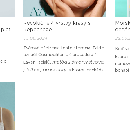
Revolučné 4 vrstvy krásy s
Morsk
pleti
Repechage
oceán
05.06.2024
22.05.
Tvárové ošetrenie tohto storočia. Takto
Keď sa
označil Cosmopilitan UK procedúru 4
ktoré 
ac o
metódu štvorvrstvovej
Layer Facial®,
nemôže
pleťovej procedúry
, s ktorou prichádza
bohaté 
ý kúsok
kozmetika
Práve 
nami odskúšaná a milovaná
zvládnuť
cenných
Repechage
®. Rieši pleť holisticky a
váre
pôsobi
prináša dokonalé výsledky. Táto metóda
-Zone
sa pozr
čistenie,
kombinuje 4 kľúčové kroky –
y
nám po
rehydratáciu, regeneráciu a
nespome
ochranu
.