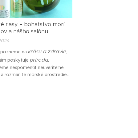
é riasy – bohatstvo morí,
ov a nášho salónu
2024
krásu a zdravie
 pozrieme na
,
príroda
nám poskytuje
,
me nespomenúť neuveriteľne
a rozmanité morské prostredie.
v ňom nachádzame mnoho
 surovín, ktoré dokážu priaznivo
pleť a pokožku
ť na našu
. Keď
ieme na krásu a zdravie, ktoré
skytuje príroda, nemôžeme
núť neuveriteľne bohaté a...