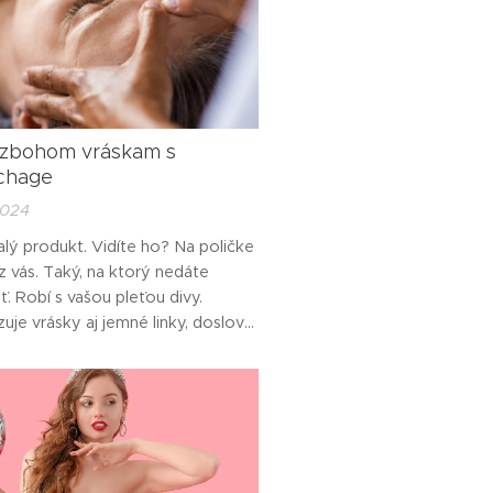
 zbohom vráskam s
chage
2024
ý produkt. Vidíte ho? Na poličke
z vás. Taký, na ktorý nedáte
ť. Robí s vašou pleťou divy.
uje vrásky aj jemné linky, doslova
je. Stále, keď si ho nanesiete,
že je to pre vašu pleť to pravé.
ka vám pochváli jemnú, zdravo
úcu a rozžiarenú pleť a vy viete,
o môže on. Ten dokonalý...