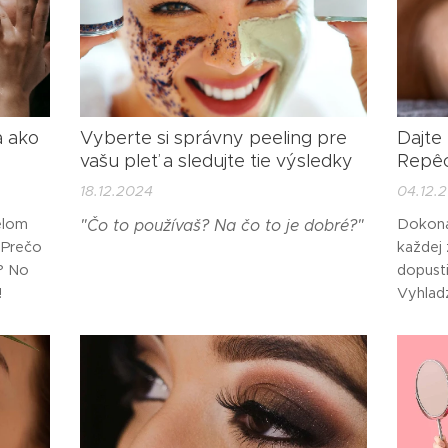
a ako
Vyberte si správny peeling pre
Dajte
vašu pleť a sledujte tie výsledky
Repê
18.12.2024
04.12.
elom
Dokonal
"Čo to používaš? Na čo to je dobré?"
 Prečo
každej 
? No
dopusti
!
Vyhladz
omladzu
cítite, 
Priateľ
vyzeraj
že za t