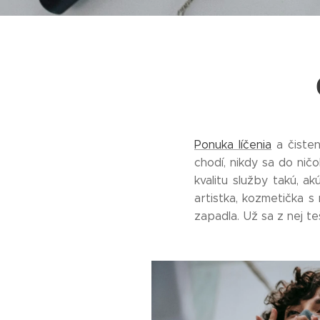
Ponuka líčenia
a čisten
chodí, nikdy sa do nič
kvalitu služby takú, a
artistka, kozmetička 
zapadla. Už sa z nej t