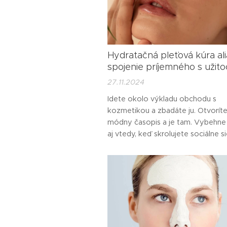
Hydratačná pleťová kúra ali
spojenie príjemného s užit
27.11.2024
Idete okolo výkladu obchodu s
kozmetikou a zbadáte ju. Otvorít
módny časopis a je tam. Vybehne 
aj vtedy, keď skrolujete sociálne si
Reklama a na nej len tvár krásnej ž
jej pleť je vždy taká... wau. Vidíte 
pred očami?