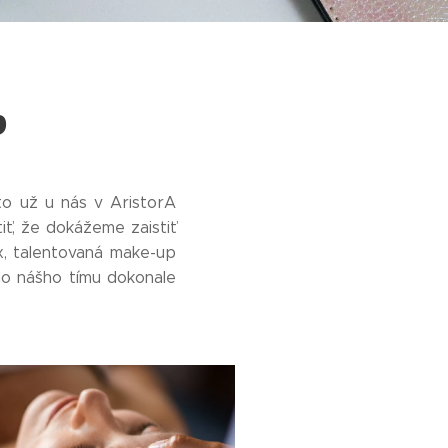
p
to už u nás v AristorA
ť, že dokážeme zaistiť
ex, talentovaná make-up
do nášho tímu dokonale