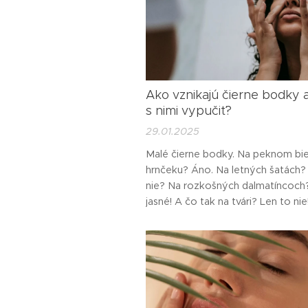
Ako vznikajú čierne bodky 
s nimi vypučiť?
29.01.2025
Malé čierne bodky. Na peknom bi
hrnčeku? Áno. Na letných šatách?
nie? Na rozkošných dalmatíncoch
jasné! A čo tak na tvári? Len to nie