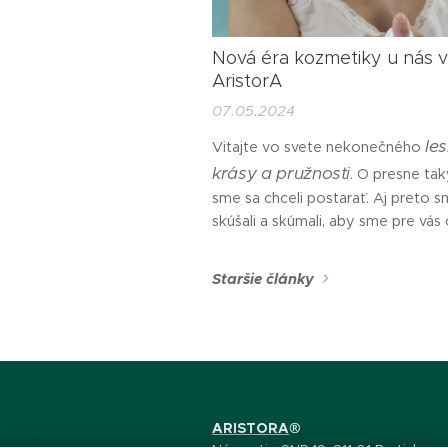
Nová éra kozmetiky u nás v
AristorA
07.05.2024
les
Vitajte vo svete nekonečného
krásy a pružnosti
. O presne tak
sme sa chceli postarať. Aj preto 
skúšali a skúmali, aby sme pre vás
vybrali, iba to najlepšie. Dávno vie
svet je taký, aký si ho urobíme. Ak
Staršie články
tvárové ošetre
júna rezervujete
našich služieb
, presne taký svet v
zaručíme. A vďaka...
ARISTORA
®