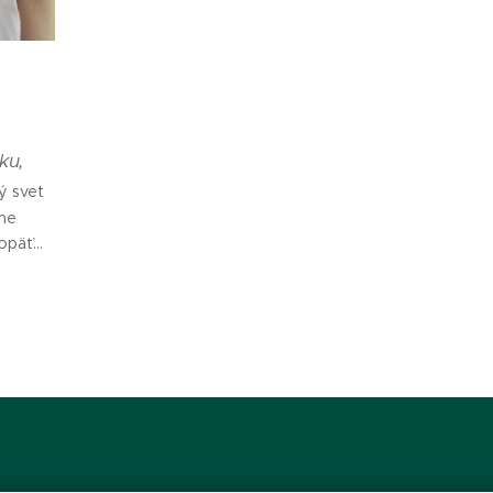
ku,
ý svet
sme
 opäť
te, že
 si od
nie
z
ám