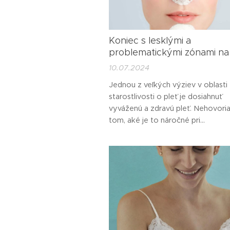
Koniec s lesklými a
problematickými zónami na 
10.07.2024
Jednou z veľkých výziev v oblasti
starostlivosti o pleť je dosiahnuť
vyváženú a zdravú pleť. Nehovori
tom, aké je to náročné pri
kombinovanom type, kde je každ
iný. Na jednej strane potrebujete 
mastnú T-zónu, zatiaľ čo zvyšok t
môže byť suchý. Nová kolekcia T
Balance od našej milovanej značk
Repechage
vám ponúka...