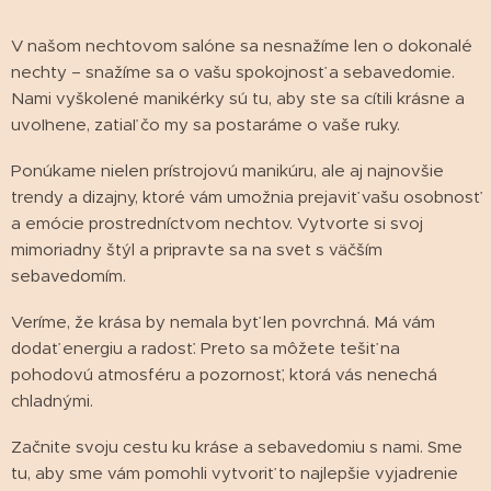
V našom nechtovom salóne sa nesnažíme len o dokonalé
nechty – snažíme sa o vašu spokojnosť a sebavedomie.
Nami vyškolené manikérky sú tu, aby ste sa cítili krásne a
uvoľnene, zatiaľ čo my sa postaráme o vaše ruky.
Ponúkame nielen prístrojovú manikúru, ale aj najnovšie
trendy a dizajny, ktoré vám umožnia prejaviť vašu osobnosť
a emócie prostredníctvom nechtov. Vytvorte si svoj
mimoriadny štýl a pripravte sa na svet s väčším
sebavedomím.
Veríme, že krása by nemala byť len povrchná. Má vám
dodať energiu a radosť. Preto sa môžete tešiť na
pohodovú atmosféru a pozornosť, ktorá vás nenechá
chladnými.
Začnite svoju cestu ku kráse a sebavedomiu s nami. Sme
tu, aby sme vám pomohli vytvoriť to najlepšie vyjadrenie