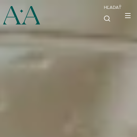
HĽADAŤ