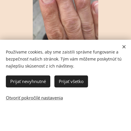
Hĺbková manikúra s vyleštením nechtov.
Používame cookies, aby sme zaistili správne fungovanie a
bezpečnosť našich stránok. Tým vám môžeme poskytnúť tú
najlepšiu skúsenosť z ich návštevy.
Všetky služby
Prijať nevyhnutné
Prijať všetko
Otvoriť pokročilé nastavenia
Recenzie