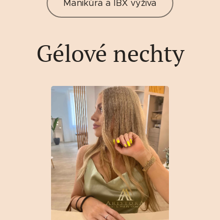
Manikúra a IBX výživa
Gélové nechty