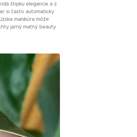
ridá štipku elegancie a z
jar si často automaticky
cúzska manikúra môže
echty jarný matný beauty