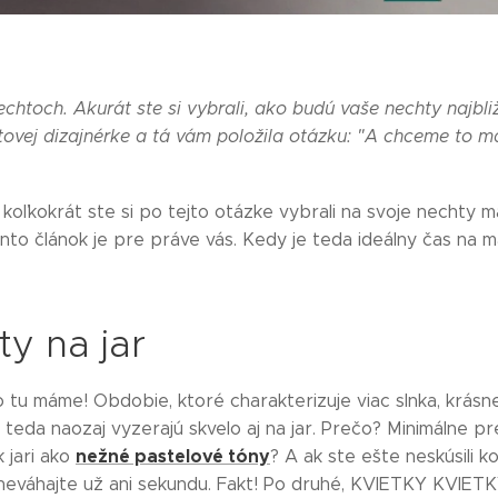
echtoch. Akurát ste si vybrali, ako budú vaše nechty najbli
ovej dizajnérke a tá vám položila otázku: "A chceme to m
, koľkokrát ste si po tejto otázke vybrali na svoje nechty ma
tento článok je pre práve vás. Kedy je teda ideálny čas na 
y na jar
 tu máme! Obdobie, ktoré charakterizuje viac slnka, krásn
teda naozaj vyzerajú skvelo aj na jar. Prečo? Minimálne pr
nežné pastelové tóny
k jari ako
? A ak ste ešte neskúsili 
 neváhajte už ani sekundu. Fakt! Po druhé, KVIETKY KVIET