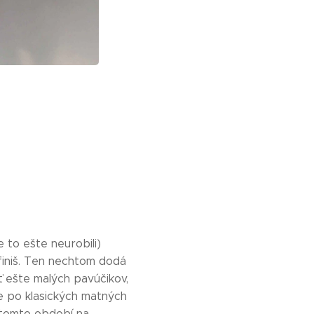
 to ešte neurobili)
finiš. Ten nechtom dodá
 ešte malých pavúčikov,
e po klasických matných
 tomto období na