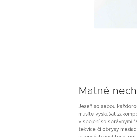
Matné nech
Jeseň so sebou každoročn
musíte vyskúšať zakomp
v spojení so správnymi 
tekvice či obrysy mesia
jesenných nechtoch, pot