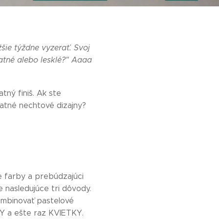
žšie týždne vyzerať. Svoj
atné alebo lesklé?" Aaaa
tný finiš. Ak ste
matné nechtové dizajny?
e farby a prebúdzajúci
e nasledujúce tri dôvody.
kombinovať pastelové
KY a ešte raz KVIETKY.