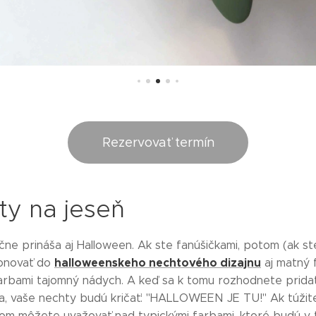
Rezervovať termín
ty na jeseň
e prináša aj Halloween. Ak ste fanúšičkami, potom (ak ste
halloweenskeho nechtového dizajnu
onovať do
aj matný 
farbami tajomný nádych. A keď sa k tomu rozhodnete pridať
ca, vaše nechty budú kričať: "HALLOWEEN JE TU!" Ak túžit
om môžete uvažovať nad typickými farbami, ktoré budú v