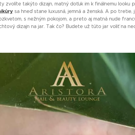
ty zvolíte takýto dizajn, matný doťuk im k finálnemu looku p
ikúry
sa hneď stane luxusná, jemná a ženská. A po tretie, 
rozkvetom, s nežným pokojom, a preto aj matná nude fran
htový dizajn na jar. Tak čo? Budete už túto jar voliť na n