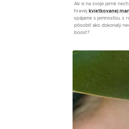
Ak si na svoje jarné nech
kvietkovanej man
hravej
spájame s jemnosťou, s 
pôsobiť ako dokonalý nec
boost?