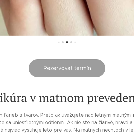
Rezervovať termín
ikúra v matnom preveden
h farieb a tvarov. Preto ak uvažujete nad letnými matnými 
e sa uniesť letnými odtieňmi. Ak nie ste na žiarivé, hravé a
á najviac vystihuje leto pre vás. Na matných nechtoch v let