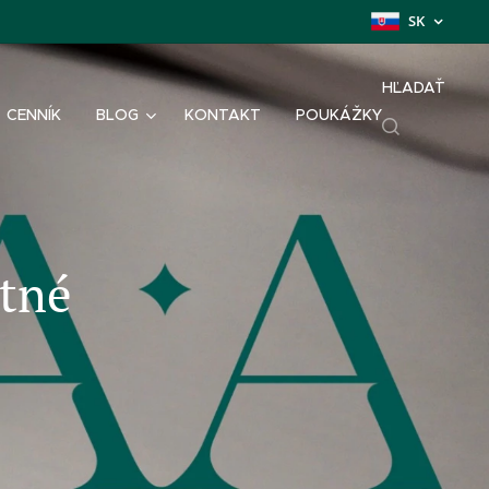
SK
HĽADAŤ
CENNÍK
BLOG
KONTAKT
POUKÁŽKY
atné