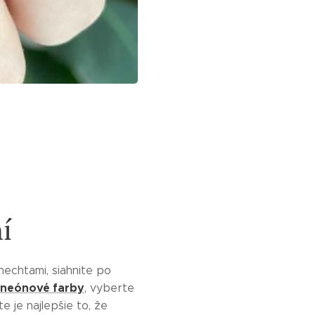
í
nechtami, siahnite po
neónové farby
, vyberte
e je najlepšie to, že