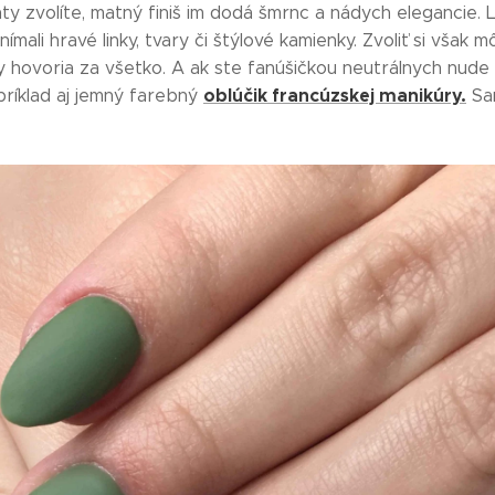
ty zvolíte, matný finiš im dodá šmrnc a nádych elegancie. L
ímali hravé linky, tvary či štýlové kamienky. Zvoliť si však
dy hovoria za všetko. A ak ste fanúšičkou neutrálnych nude 
oblúčik francúzskej manikúry.
príklad aj jemný farebný
Sa