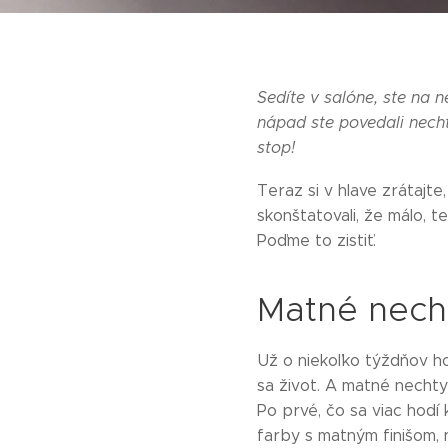
Sedíte v salóne, ste na n
nápad ste povedali necht
stop!
Teraz si v hlave zrátajte
skonštatovali, že málo, 
Poďme to zistiť.
Matné necht
Už o niekoľko týždňov ho
sa život. A matné nechty 
Po prvé, čo sa viac hodí 
farby s matným finišom,