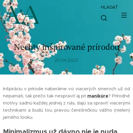
HĽADAŤ
Nechty inšpirované prírodou
27.04.2022
Inšpiráciu v prírode naberáme vo viacerých smeroch už od
nepamäti, tak prečo tak nespraviť aj pri
manikúre
? Prírodné
motívy sadnú každej jednej z nás, dajú sa spraviť viacerými
technikami a budú tou pravou čerešničkou vášho (nielen)
jarného looku.
Minimalizmus už dávno nie je nuda