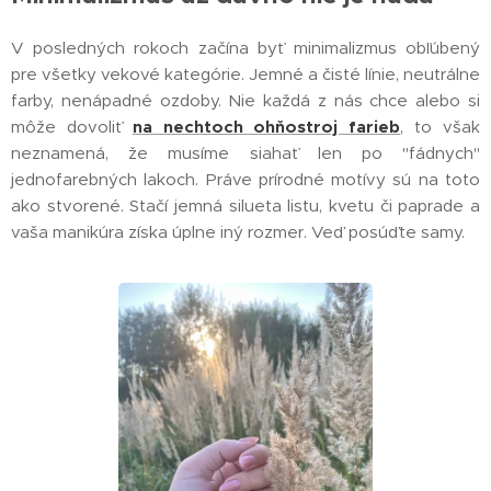
V posledných rokoch začína byť minimalizmus obľúbený
pre všetky vekové kategórie. Jemné a čisté línie, neutrálne
farby, nenápadné ozdoby. Nie každá z nás chce alebo si
môže dovoliť
na nechtoch ohňostroj farieb
, to však
neznamená, že musíme siahať len po "fádnych"
jednofarebných lakoch. Práve prírodné motívy sú na toto
ako stvorené. Stačí jemná silueta listu, kvetu či paprade a
vaša manikúra získa úplne iný rozmer. Veď posúďte samy.