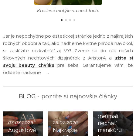
Kreslené motýle na nechtoch.
Jar je nepochybne po estetickej stránke jedno z najkrajších
ročných období a tak, ako nádherne kvitne príroda navôkol,
si zaslúžite rozkvitnúť aj VY! Zverte sa do rúk našich
šikovných nechtových dizajnérok z AristorA a
užite si
svoju beauty chvíľku
pre seba. Garantujeme vám, že
16.07.2026
odídete nadšené 😊.
Upravené
ruky sú
nová
vizitka:
BLOG
- pozrite si najnovšie články
Prečo by
muži
(ne)mali
07.08.2026
23.07.2026
nechať
Augustové
Najkrajšie
manikúru