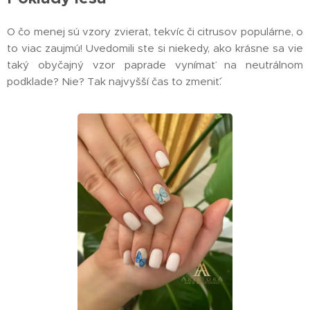
O čo menej sú vzory zvierat, tekvíc či citrusov populárne, o
to viac zaujmú! Uvedomili ste si niekedy, ako krásne sa vie
taký obyčajný vzor paprade vynímať na neutrálnom
podklade? Nie? Tak najvyšší čas to zmeniť´.