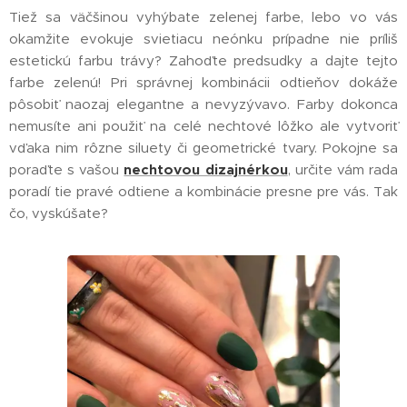
Tiež sa väčšinou vyhýbate zelenej farbe, lebo vo vás
okamžite evokuje svietiacu neónku prípadne nie príliš
estetickú farbu trávy? Zahoďte predsudky a dajte tejto
farbe zelenú! Pri správnej kombinácii odtieňov dokáže
pôsobiť naozaj elegantne a nevyzývavo. Farby dokonca
nemusíte ani použiť na celé nechtové lôžko ale vytvoriť
vďaka nim rôzne siluety či geometrické tvary. Pokojne sa
poraďte s vašou
nechtovou dizajnérkou
, určite vám rada
poradí tie pravé odtiene a kombinácie presne pre vás. Tak
čo, vyskúšate?