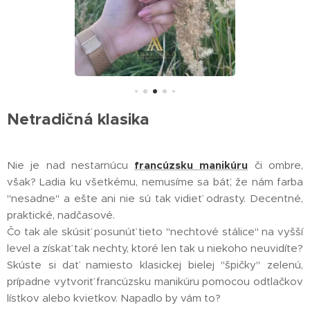
Netradičná klasika
Nie je nad nestarnúcu
francúzsku manikúru
či ombre,
však? Ladia ku všetkému, nemusíme sa báť, že nám farba
"nesadne" a ešte ani nie sú tak vidieť odrasty. Decentné,
praktické, nadčasové.
Čo tak ale skúsiť posunúť tieto "nechtové stálice" na vyšší
level a získať tak nechty, ktoré len tak u niekoho neuvidíte?
Skúste si dať namiesto klasickej bielej "špičky" zelenú,
prípadne vytvoriť francúzsku manikúru pomocou odtlačkov
lístkov alebo kvietkov. Napadlo by vám to?