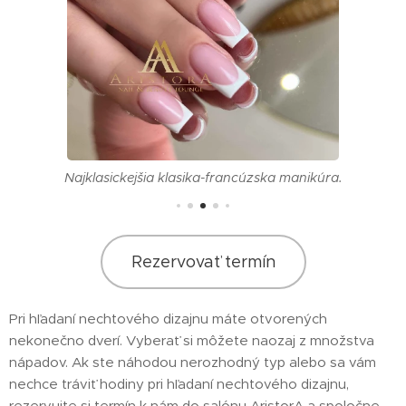
Najklasickejšia klasika-francúzska manikúra.
Rezervovať termín
Pri hľadaní nechtového dizajnu máte otvorených
nekonečno dverí. Vyberať si môžete naozaj z množstva
nápadov. Ak ste náhodou nerozhodný typ alebo sa vám
10.07.2026
nechce tráviť hodiny pri hľadaní nechtového dizajnu,
Letný
rezervujte si termín k nám do salónu AristorA a spoločne