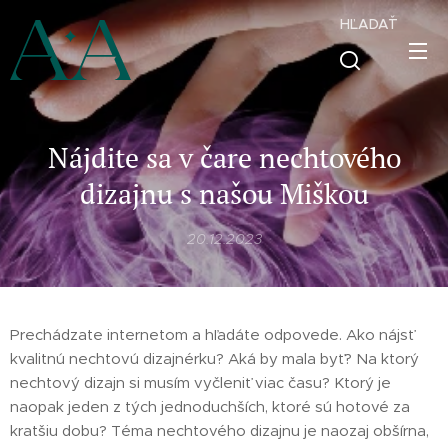
HĽADAŤ
Nájdite sa v čare nechtového
dizajnu s našou Miškou
20.12.2023
Prechádzate internetom a hľadáte odpovede. Ako nájsť
kvalitnú nechtovú dizajnérku? Aká by mala byť? Na ktorý
nechtový dizajn si musím vyčleniť viac času? Ktorý je
naopak jeden z tých jednoduchších, ktoré sú hotové za
kratšiu dobu? Téma nechtového dizajnu je naozaj obšírna,