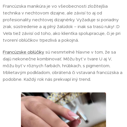
Francúzska manikúra je vo všeobecnosti zložitejšia
technika v nechtovom dizajne, ale závisí to aj od
profesionality nechtovej dizajnérky. Vyžaduje si poriadny
zrak, sústredenie a aj plný žalúdok – inak sa trasú ruky! :D
Veľa tiež závisí od toho, ako klientka spolupracuje, či je pri
tvorení oblúčikov trpezlivá a pokojná.
Francúzske oblúčiky
sú nesmrteľné hlavne v tom, že sa
dajú nekonečne kombinovať. Môžu byť v tvare U aj V,
môžu byť v rôznych farbách, hrúbkach, s pigmentom,
trblietavým podkladom, obrátená či vstavaná francúzska a
podobne. Každý rok nás prekvapí iný trend.