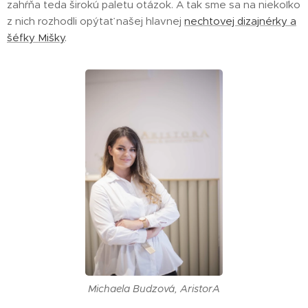
zahŕňa teda širokú paletu otázok. A tak sme sa na niekoľko
z nich rozhodli opýtať našej hlavnej
nechtovej dizajnérky a
šéfky Mišky
.
Michaela Budzová, AristorA