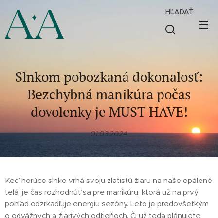
HĽADAŤ
Slnkom pobozkaná dokonalosť:
Bezchybná manikúra počas
dovolenky je MUST HAVE!
01.03.2024
Keď horúce slnko vrhá svoju zlatistú žiaru na naše opálené
telá, je čas rozhodnúť sa pre manikúru, ktorá už na prvý
pohľad odzrkadľuje energiu sezóny. Leto je predovšetkým
o odvážnych a žiarivých odtieňoch. Či už teda plánujete