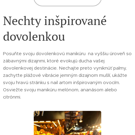
Nechty inšpirované
dovolenkou
Posuňte svoju dovolenkovú manikúru na vyššiu úroveň so
zábavnými dizajnmi, ktoré evokujú ducha vašej
dovolenkovej destinácie. Nechajte preto vyniknúť palmy,
zachyťte plážové vibrácie jemným dizajnom mušlí, ukážte
svoju hravú stránku s nail artom inšpirovaným ovocím.
Osviežte svoju manikúru melónom, ananásom alebo
citrónmi.