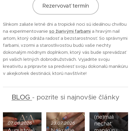
Rezervovať termín
Slnkom zaliate letné dni a tropické noci sú ideálnou chvíľou
na experimentovanie
so žiarivými farbami
a hravým nail
artom, ktorý odráža radosť a bezstarostnosť. So správnymi
farbami, vzormi a starostlivosťou budú vaše nechty
dokonalým módnym doplnkom, ktorý vás bude sprevádzať
pri vašich letných dobrodružstvách. Vyjadrite svoju
kreativitu a pripravte sa predviesť svoju dokonalú manikúru
16.07.2026
v akejkoľvek destinácii, ktorú navštívite!
Upravené
ruky sú
nová
BLOG
- pozrite si najnovšie články
vizitka:
Prečo by
muži
(ne)mali
07.08.2026
23.07.2026
nechať
Augustové
Najkrajšie
manikúru