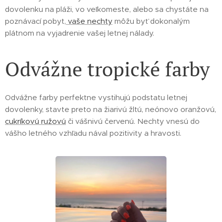
dovolenku na pláži, vo veľkomeste, alebo sa chystáte na
poznávací pobyt,
vaše nechty
môžu byť dokonalým
plátnom na vyjadrenie vašej letnej nálady.
Odvážne tropické farby
Odvážne farby perfektne vystihujú podstatu letnej
dovolenky, stavte preto na žiarivú žltú, neónovo oranžovú,
cukríkovú ružovú
či vášnivú červenú. Nechty vnesú do
vášho letného vzhľadu nával pozitivity a hravosti.