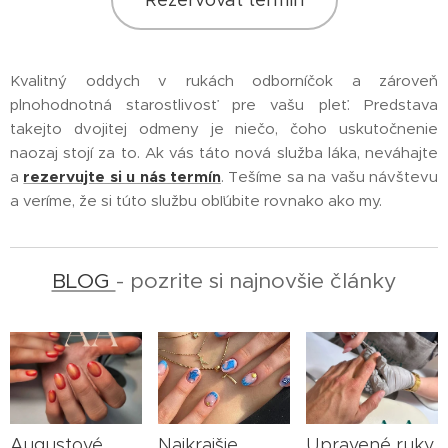
Kvalitný oddych v rukách odborníčok a zároveň
plnohodnotná starostlivosť pre vašu pleť. Predstava
takejto dvojitej odmeny je niečo, čoho uskutočnenie
naozaj stojí za to. Ak vás táto nová služba láka, neváhajte
a
rezervujte si u nás termín
. Tešíme sa na vašu návštevu
a veríme, že si túto službu obľúbite rovnako ako my.
BLOG
- pozrite si najnovšie články
Augustové
Najkrajšie
Upravené ruky