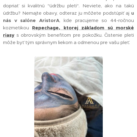
dopriať si kvalitnú "údržbu pleti". Neviete, ako na takú
údržbu? Nemajte obavy, odteraz ju môžete podstúpiť aj
u
nás v salóne AristorA
, kde pracujeme so 44-ročnou
kozmetikou
Repechage, ktorej základom sú morské
riasy
s obrovským benefitom pre pokožku. Čistenie pleti
môže byť tým správnym liekom a odmenou pre vašu pleť.