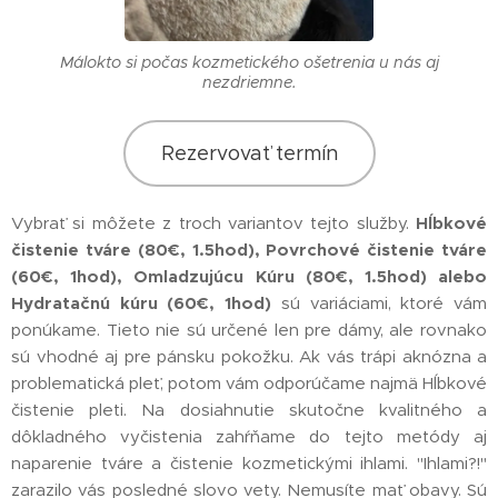
Málokto si počas kozmetického ošetrenia u nás aj
nezdriemne.
Rezervovať termín
Vybrať si môžete z troch variantov tejto služby.
Hĺbkové
čistenie tváre (80€, 1.5hod), Povrchové čistenie tváre
(60€, 1hod), Omladzujúcu Kúru (80€, 1.5hod) alebo
Hydratačnú kúru (60€, 1hod)
sú variáciami, ktoré vám
ponúkame. Tieto nie sú určené len pre dámy, ale rovnako
sú vhodné aj pre pánsku pokožku. Ak vás trápi aknózna a
problematická pleť, potom vám odporúčame najmä Hĺbkové
čistenie pleti. Na dosiahnutie skutočne kvalitného a
dôkladného vyčistenia zahŕňame do tejto metódy aj
naparenie tváre a čistenie kozmetickými ihlami. "Ihlami?!"
zarazilo vás posledné slovo vety. Nemusíte mať obavy. Sú