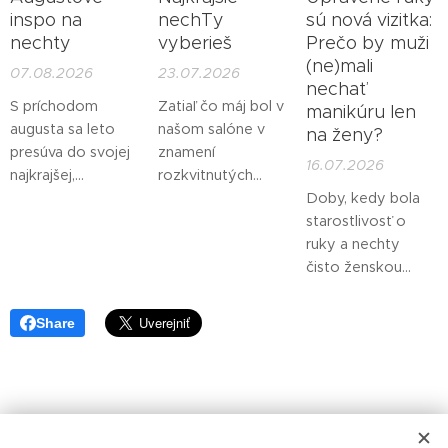
inspo na
nechTy
sú nová vizitka:
nechty
vyberieš
Prečo by muži
(ne)mali
07.08.2026
23.07.2026
nechať
S príchodom
Zatiaľ čo máj bol v
manikúru len
augusta sa leto
našom salóne v
na ženy?
presúva do svojej
znamení
16.07.2026
najkrajšej,
rozkvitnutých
najzrelšej fázy. Dni
záhrad a jemných
Doby, kedy bola
sú stále zaliate
romantických
starostlivosť o
slnkom, pokožka
tónov, jún so
ruky a nechty
je krásne opálená
sebou priniesol
čisto ženskou
a my si užívame
skutočný štart leta
záležitosťou, sú už
posledné
a nespútanú
dávno preč. Dnes
Share
dovolenkové
energiu. Slnečné
sa pohľad na
okamihy. V salóne
dni sa predĺžili,
mužskú
AristorA vieme, že
teplé večery lákali
upravenosť
august si žiada
von a my v
výrazne posunul.
manikúru, ktorá
AristorA sme cítili,
Prvý dojem