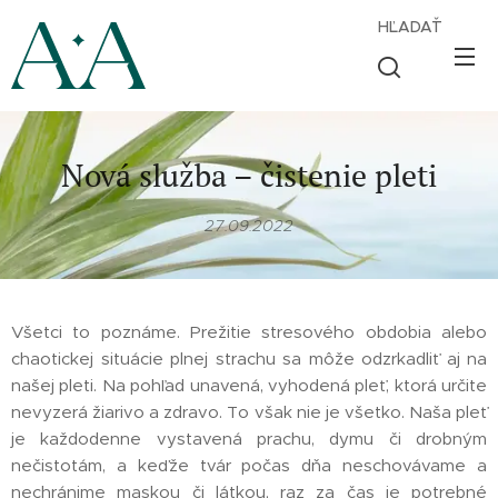
HĽADAŤ
Nová služba – čistenie pleti
27.09.2022
Všetci to poznáme. Prežitie stresového obdobia alebo
chaotickej situácie plnej strachu sa môže odzrkadliť aj na
našej pleti. Na pohľad unavená, vyhodená pleť, ktorá určite
nevyzerá žiarivo a zdravo. To však nie je všetko. Naša pleť
je každodenne vystavená prachu, dymu či drobným
nečistotám, a keďže tvár počas dňa neschovávame a
nechránime maskou či látkou, raz za čas je potrebné