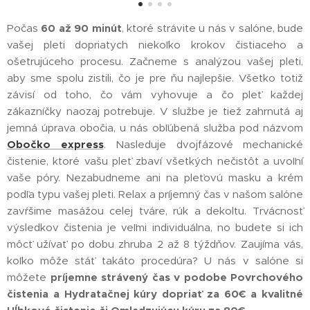
Počas
60
až 90 minút
, ktoré strávite u nás v salóne, bude
vašej pleti dopriatych niekoľko krokov čistiaceho a
ošetrujúceho procesu. Začneme s analýzou vašej pleti,
aby sme spolu zistili, čo je pre ňu najlepšie. Všetko totiž
závisí od toho, čo vám vyhovuje a čo pleť každej
zákazníčky naozaj potrebuje. V službe je tiež zahrnutá aj
jemná úprava obočia, u nás obľúbená služba pod názvom
Obočko express
. Nasleduje dvojfázové mechanické
čistenie, ktoré vašu pleť zbaví všetkých nečistôt a uvoľní
vaše póry. Nezabudneme ani na pleťovú masku a krém
podľa typu vašej pleti. Relax a príjemný čas v našom salóne
zavŕšime masážou celej tváre, rúk a dekoltu. Trvácnosť
výsledkov čistenia je veľmi individuálna, no budete si ich
môcť užívať po dobu zhruba 2 až 8 týždňov. Zaujíma vás,
koľko môže stáť takáto procedúra? U nás v salóne si
môžete
príjemne strávený čas v podobe
P
ovrchového
čistenia a Hydratačnej kúry dopriať za 60€ a kvalitné