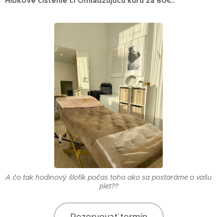
Hĺbkové čistenie či Omladzujúcu kúru za 80€.
A čo tak hodinový šlofík počas toho ako sa postaráme o vašu
pleť??
Rezervovať termín