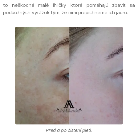
to neškodné malé ihličky, ktoré pomáhajú zbaviť sa
podkožných vyrážok tým, že nimi prepichneme ich jadro.
Pred a po čistení pleti.
K