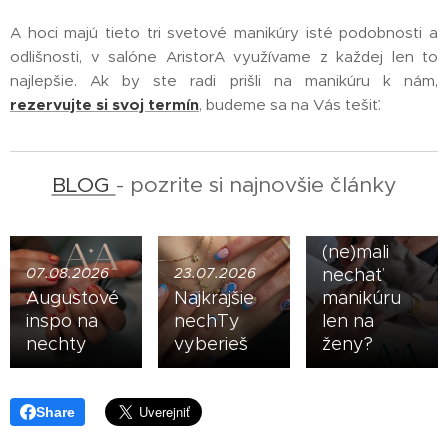
A hoci majú tieto tri svetové manikúry isté podobnosti a
odlišnosti, v salóne AristorA využívame z každej len to
najlepšie. Ak by ste radi prišli na manikúru k nám,
16.07.2026
rezervujte si svoj termín
, budeme sa na Vás tešiť.
Upravené
ruky sú
nová
BLOG
- pozrite si najnovšie články
vizitka:
Prečo by
muži
(ne)mali
07.08.2026
23.07.2026
nechať
Augustové
Najkrajšie
manikúru
inspo na
nechTy
len na
nechty
vyberieš
ženy?
Share