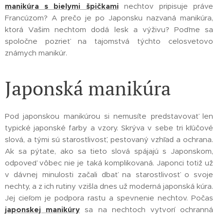
manikúra s bielymi špičkami
nechtov pripisuje práve
Francúzom? A prečo je po Japonsku nazvaná manikúra,
ktorá Vašim nechtom dodá lesk a výživu? Poďme sa
spoločne pozrieť na tajomstvá týchto celosvetovo
známych manikúr.
Japonská manikúra
Pod japonskou manikúrou si nemusíte predstavovať len
typické japonské farby a vzory. Skrýva v sebe tri kľúčové
slová, a tými sú starostlivosť, pestovaný vzhľad a ochrana.
Ak sa pýtate, ako sa tieto slová spájajú s Japonskom,
odpoveď vôbec nie je taká komplikovaná. Japonci totiž už
v dávnej minulosti začali dbať na starostlivosť o svoje
nechty, a z ich rutiny vzišla dnes už moderná japonská kúra.
Jej cieľom je podpora rastu a spevnenie nechtov. Počas
japonskej manikúry
sa na nechtoch vytvorí ochranná