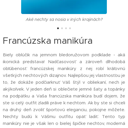
Aké nechty sa nosia v iných krajinách?
Francúzska manikúra
Biely oblúčik na jemnom bledoružovom podklade - aká
ikonická predstava! Nadčasovosť a zároveň dlhodobá
obľúbenosť francúzskej manikúry z nej robí kráľovnú
všetkých nechtových dizajnov. Najlepšou jej vlastnosťou je
to, že dokáže podčiarknuť Váš štýl v obliekaní, nech je
akýkoľvek. V jeden deň si oblečiete jemné šaty a topánky
na podpätku a Vaša francúzska manikúra budí dojem, že
ste si celý outfit zladili práve k nechtom. Ak by ste si chceli
na druhý deň zvoliť športovú eleganciu, pokojne môžete.
Nechty budú k Vášmu outfitu opäť ladiť. Tento typ
manikúry nie je však len o bielej špičke nechtov, moderná