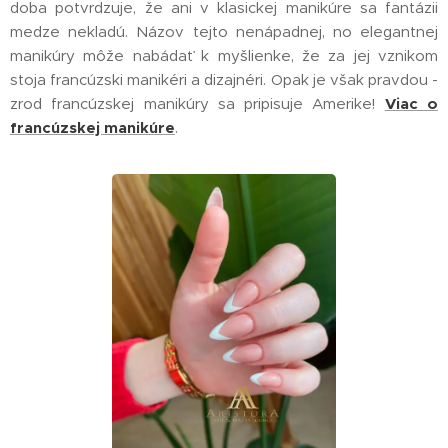
doba potvrdzuje, že ani v klasickej manikúre sa fantázii
medze nekladú. Názov tejto nenápadnej, no elegantnej
manikúry môže nabádať k myšlienke, že za jej vznikom
stoja francúzski manikéri a dizajnéri. Opak je však pravdou -
zrod francúzskej manikúry sa pripisuje Amerike!
Viac o
francúzskej manikúre
.