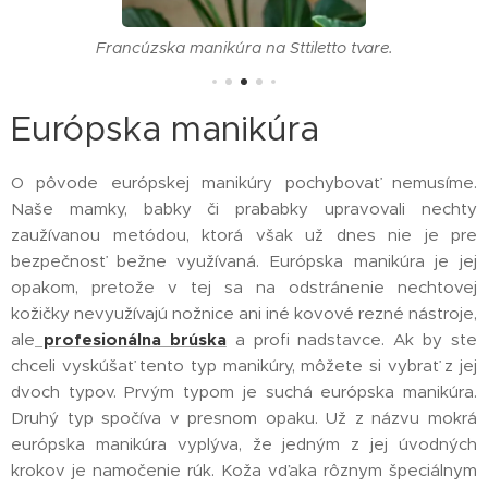
Francúzska manikúra na Sttiletto tvare.
Európska manikúra
O pôvode európskej manikúry pochybovať nemusíme.
Naše mamky, babky či prababky upravovali nechty
zaužívanou metódou, ktorá však už dnes nie je pre
bezpečnosť bežne využívaná. Európska manikúra je jej
opakom, pretože v tej sa na odstránenie nechtovej
kožičky nevyužívajú nožnice ani iné kovové rezné nástroje,
ale
profesionálna brúska
a profi nadstavce. Ak by ste
chceli vyskúšať tento typ manikúry, môžete si vybrať z jej
dvoch typov. Prvým typom je suchá európska manikúra.
Druhý typ spočíva v presnom opaku. Už z názvu mokrá
európska manikúra vyplýva, že jedným z jej úvodných
krokov je namočenie rúk. Koža vďaka rôznym špeciálnym