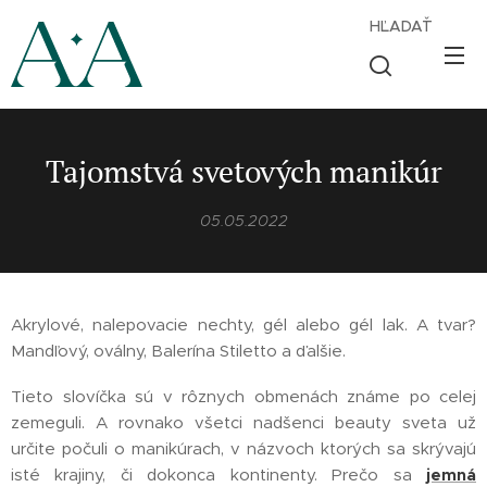
HĽADAŤ
Tajomstvá svetových manikúr
05.05.2022
Akrylové, nalepovacie nechty, gél alebo gél lak. A tvar?
Mandľový, oválny, Balerína Stiletto a ďalšie.
Tieto slovíčka sú v rôznych obmenách známe po celej
zemeguli. A rovnako všetci nadšenci beauty sveta už
určite počuli o manikúrach, v názvoch ktorých sa skrývajú
isté krajiny, či dokonca kontinenty. Prečo sa
jemná