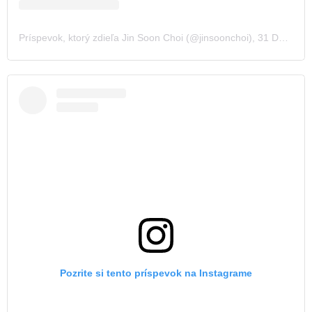
Príspevok, ktorý zdieľa Jin Soon Choi (@jinsoonchoi)
,
31 Dec 2019 o 12:05 PST
Pozrite si tento príspevok na Instagrame