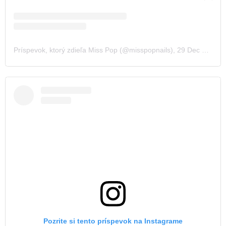
Príspevok, ktorý zdieľa Miss Pop (@misspopnails)
,
29 Dec 2019 o 12:54 PST
Pozrite si tento príspevok na Instagrame