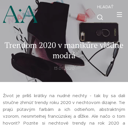
HĽADAŤ
Trendom 2020 v manikúre vládne
modrá
15.01.2020
Život je príliš krátky na nudné nechty - tak by sa dali
stručne zhrnúť trendy roku 2020 v nechtovom dizajne. Tie
prajú pútavým farbám a ich odtieňom, abstraktným
vzorom, nesmrteľnej francúzskej a dĺžke. Ale načo o tom
hovoriť? Pozrite si nechtové trendy na rok 2020 a