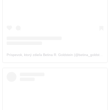
Príspevok, ktorý zdieľa Betina R. Goldstein (@betina_goldstein)
,
2