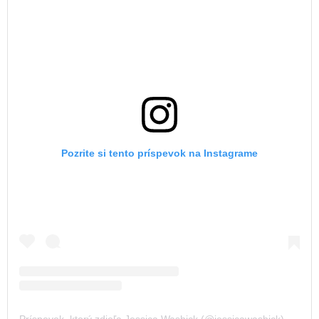
Pozrite si tento príspevok na Instagrame
Príspevok, ktorý zdieľa Jessica Washick (@jessicawashick)
,
4 Aug