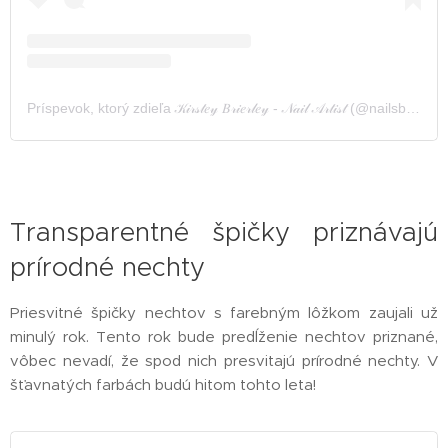
Príspevok, ktorý zdieľa 𝒦𝒾𝓇𝓈𝓉𝑒𝓎 𝐵𝓇𝒾𝑒𝓇𝓁𝑒𝓎 - 𝒩𝒶𝒾𝓁 𝒜𝓇𝓉𝒾𝓈𝓉 (@nailsbykirstey)
Transparentné špičky priznávajú
prírodné nechty
Priesvitné špičky nechtov s farebným lôžkom zaujali už
minulý rok. Tento rok bude predĺženie nechtov priznané,
vôbec nevadí, že spod nich presvitajú prírodné nechty. V
šťavnatých farbách budú hitom tohto leta!