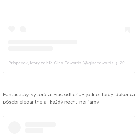
Príspevok, ktorý zdieľa Gina Edwards (@ginaedwards_)
,
20 Nov 2019 o 11:48 PST
Fantasticky vyzerá aj viac odtieňov jednej farby, dokonca
pôsobí elegantne aj každý necht inej farby.