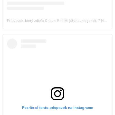
Príspevok, ktorý zdieľa Chaun P. 🇰🇭 (@chaunlegend)
,
7 Nov 2019 o 8:21 PST
Pozrite si tento príspevok na Instagrame