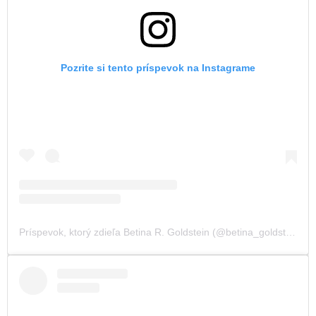
Pozrite si tento príspevok na Instagrame
Príspevok, ktorý zdieľa Betina R. Goldstein (@betina_goldstein)
,
3