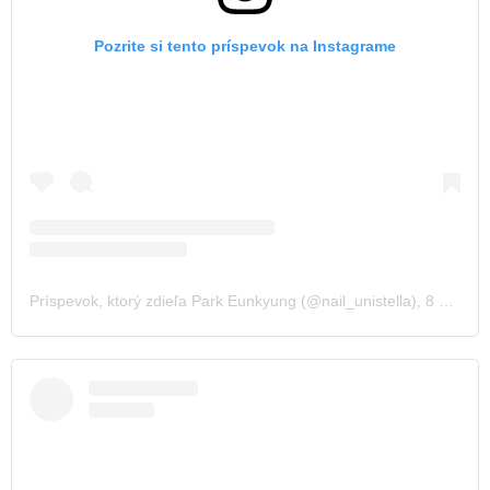
Pozrite si tento príspevok na Instagrame
Príspevok, ktorý zdieľa Park Eunkyung (@nail_unistella)
,
8 Nov 2019 o 6:24 PST