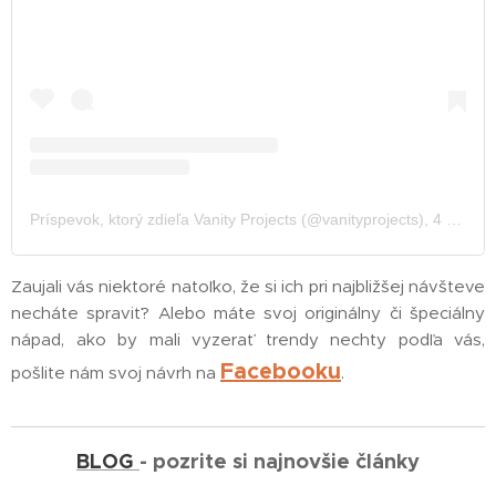
Príspevok, ktorý zdieľa Vanity Projects (@vanityprojects)
,
4 Jan 2020 o 1:28 PST
Zaujali vás niektoré natoľko, že si ich pri najbližšej návšteve
necháte spraviť? Alebo máte svoj originálny či špeciálny
nápad, ako by mali vyzerať trendy nechty podľa vás,
16.07.2026
Facebooku
pošlite nám svoj návrh na
.
Upravené
ruky sú
nová
vizitka:
BLOG
- pozrite si najnovšie články
Prečo by