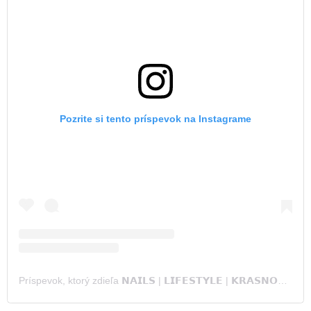
Pozrite si tento príspevok na Instagrame
Príspevok, ktorý zdieľa 𝗡𝗔𝗜𝗟𝗦 | 𝗟𝗜𝗙𝗘𝗦𝗧𝗬𝗟𝗘 | 𝗞𝗥𝗔𝗦𝗡𝗢𝗗𝗔𝗥 (@berezhnaya_nails_)