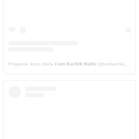
Príspevok, ktorý zdieľa 𝙏𝙤𝙢 𝘽𝙖𝙘𝙝𝙞𝙠 𝙉𝙖𝙞𝙡𝙨 (@tombachik)
,
9 Dec