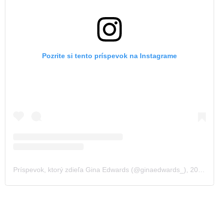
Pozrite si tento príspevok na Instagrame
Príspevok, ktorý zdieľa Gina Edwards (@ginaedwards_)
,
20 Sep 2019 o 1:35 PDT