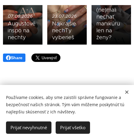
muži
(ne)mali
07.08.2026
23.07.2026
nechať
Augustové
Najkrajšie
manikúru
inspo na
nechTy
len na
nechty
vyberieš
ženy?
Share
Používame cookies, aby sme zaistili správne fungovanie a
ARISTORA
®
bezpečnosť našich stránok. Tým vám môžeme poskytnúť tú
Námestie SNP
19, 811 01 Bratislava,
najlepšiu skúsenosť z ich návštevy.
+421 940 124 438
© 2016-2026 AristorA. Všetky práva vyhradené.
Cookies
Prijať nevyhnutné
Prijať všetko