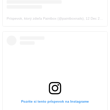
Príspevok, ktorý zdieľa Paintbox (@paintboxnails)
,
12 Dec 2019 o 2:41 PST
Pozrite si tento príspevok na Instagrame