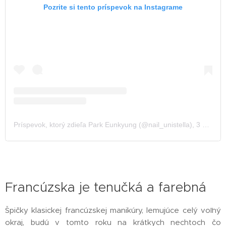
Pozrite si tento príspevok na Instagrame
Príspevok, ktorý zdieľa Park Eunkyung (@nail_unistella)
,
3 Nov 2019 o 9:09 PST
Francúzska je tenučká a farebná
Špičky klasickej francúzskej manikúry, lemujúce celý voľný
okraj, budú v tomto roku na krátkych nechtoch čo