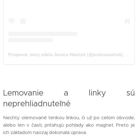
Príspevok, ktorý zdieľa Jessica Washick (@jessicawashick)
,
17 Júl
Lemovanie a linky sú
neprehliadnuteľné
Nechty olemované tenkou linkou, či už po celom obvode,
alebo len v časti, priťahujú pohľady ako magnet. Preto je
ich základom naozaj dokonalá úprava.