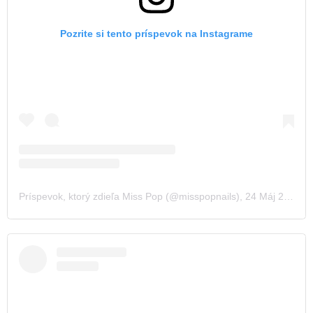
Pozrite si tento príspevok na Instagrame
Príspevok, ktorý zdieľa Miss Pop (@misspopnails)
,
24 Máj 2019 o 9:00 PDT