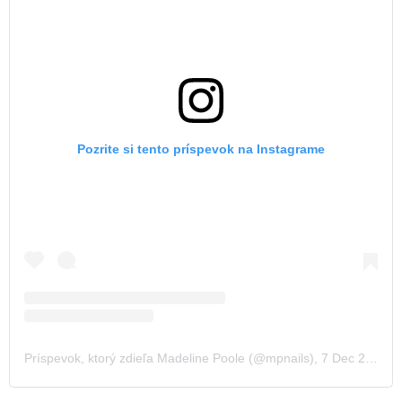
Pozrite si tento príspevok na Instagrame
Príspevok, ktorý zdieľa Madeline Poole (@mpnails)
,
7 Dec 2018 o 2:05 PST