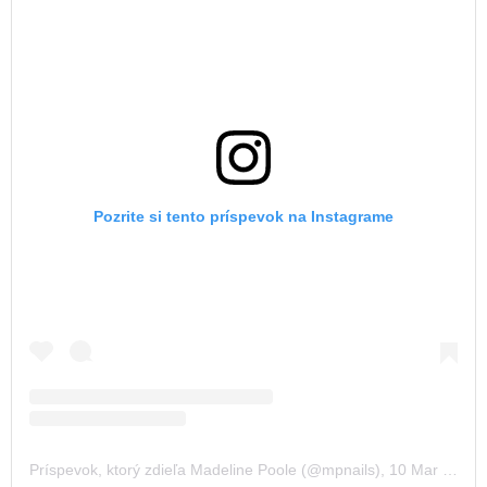
Pozrite si tento príspevok na Instagrame
Príspevok, ktorý zdieľa Madeline Poole (@mpnails)
,
10 Mar 2018 o 8:07 PST