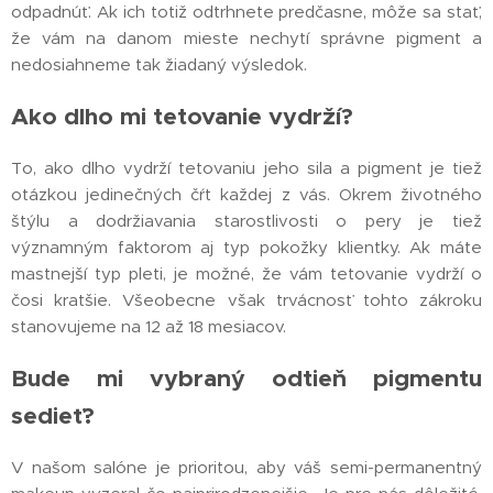
odpadnúť. Ak ich totiž odtrhnete predčasne, môže sa stať,
že vám na danom mieste nechytí správne pigment a
nedosiahneme tak žiadaný výsledok.
Ako dlho mi tetovanie vydrží?
To, ako dlho vydrží tetovaniu jeho sila a pigment je tiež
otázkou jedinečných čŕt každej z vás. Okrem životného
štýlu a dodržiavania starostlivosti o pery je tiež
významným faktorom aj typ pokožky klientky. Ak máte
mastnejší typ pleti, je možné, že vám tetovanie vydrží o
čosi kratšie. Všeobecne však trvácnosť tohto zákroku
stanovujeme na 12 až 18 mesiacov.
Bude mi vybraný odtieň pigmentu
sedieť?
V našom salóne je prioritou, aby váš semi-permanentný