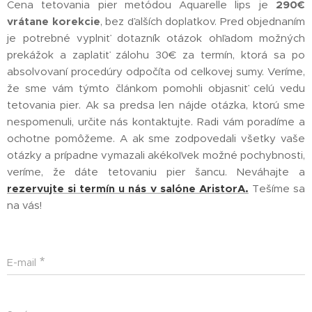
Cena tetovania pier metódou Aquarelle lips je
290€
vrátane korekcie
, bez ďalších doplatkov. Pred objednaním
je potrebné vyplniť dotazník otázok ohľadom možných
prekážok a zaplatiť zálohu 30€ za termín, ktorá sa po
absolvovaní procedúry odpočíta od celkovej sumy. Veríme,
že sme vám týmto článkom pomohli objasniť celú vedu
tetovania pier. Ak sa predsa len nájde otázka, ktorú sme
nespomenuli, určite nás kontaktujte. Radi vám poradíme a
ochotne pomôžeme. A ak sme zodpovedali všetky vaše
otázky a prípadne vymazali akékoľvek možné pochybnosti,
veríme, že dáte tetovaniu pier šancu. Neváhajte a
rezervujte si termín u nás v salóne AristorA.
Tešíme sa
na vás!
E-mail