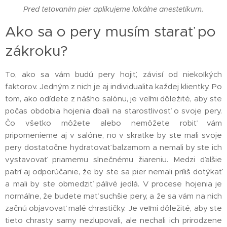
Pred tetovaním pier aplikujeme lokálne anestetikum.
Ako sa o pery musím starať po
zákroku?
To, ako sa vám budú pery hojiť, závisí od niekoľkých
faktorov. Jedným z nich je aj individualita každej klientky. Po
tom, ako odídete z nášho salónu, je veľmi dôležité, aby ste
počas obdobia hojenia dbali na starostlivosť o svoje pery.
Čo všetko môžete alebo nemôžete robiť vám
pripomenieme aj v salóne, no v skratke by ste mali svoje
pery dostatočne hydratovať balzamom a nemali by ste ich
vystavovať priamemu slnečnému žiareniu. Medzi ďalšie
patrí aj odporúčanie, že by ste sa pier nemali príliš dotýkať
a mali by ste obmedziť pálivé jedlá. V procese hojenia je
normálne, že budete mať suchšie pery, a že sa vám na nich
začnú objavovať malé chrastičky. Je veľmi dôležité, aby ste
tieto chrasty samy nezlupovali, ale nechali ich prirodzene