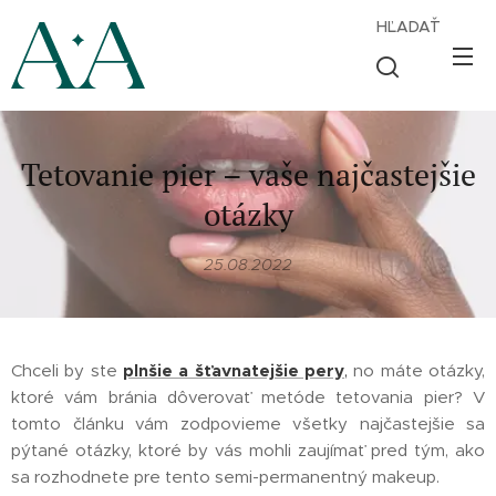
HĽADAŤ
Tetovanie pier – vaše najčastejšie
otázky
25.08.2022
Chceli by ste
plnšie a šťavnatejšie pery
,
no máte otázky,
ktoré vám bránia dôverovať metóde tetovania pier? V
tomto článku vám zodpovieme všetky najčastejšie sa
pýtané otázky, ktoré by vás mohli zaujímať pred tým, ako
sa rozhodnete pre tento semi-permanentný makeup.