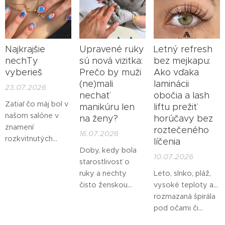
Najkrajšie
Upravené ruky
Letný refresh
nechTy
sú nová vizitka:
bez mejkapu:
vyberieš
Prečo by muži
Ako vďaka
(ne)mali
laminácii
23.07.2026
nechať
obočia a lash
Zatiaľ čo máj bol v
manikúru len
liftu prežiť
našom salóne v
na ženy?
horúčavy bez
znamení
roztečeného
16.07.2026
rozkvitnutých
líčenia
záhrad a jemných
Doby, kedy bola
10.07.2026
romantických
starostlivosť o
tónov, jún so
ruky a nechty
Leto, slnko, pláž,
sebou priniesol
čisto ženskou
vysoké teploty a...
skutočný štart leta
záležitosťou, sú už
rozmazaná špirála
a nespútanú
dávno preč. Dnes
pod očami či
energiu. Slnečné
sa pohľad na
roztečený gél na