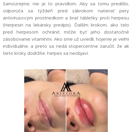
Samozrejme, nie je to pravidlom. Aby sa tomu predišlo,
odporúča sa týždeň pred zákrokom natierať pery
antivírusovým prostriedkom a brať tabletky proti herpesu
(Herpesin na lekársky predpis). Ďalším krokom, ako telo
pred herpesom ochrániť, môže byť jeho dostatočné
zásobovanie vitamínmi. Ako sme už uviedli, hojenie je veľmi
individuálne, a preto sa nedá stopercentne zaručiť, že ak
tieto kroky dodržíte, herpes sa neobjaví.