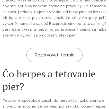
makeup vyzeral čo najprirodzenejšie. Je pre nás dôležité,
aby ste boli s výsledkom spokojné práve vy. To znamená,
že spolu prekonzultujeme všetko, od farby pier, po ich tvar.
Ak by ste mali po zákroku pocit, že sú vaše pery príliš
výrazné, nemusíte sa báť. Bezprostredne po tetovaní majú
pery ešte výraznú farbu, no po procese hojenia sa farba
zosvetlí a vytvorí sa prirodzený efekt pier.
Rezervovať termín
Čo herpes a tetovanie
pier?
Tetovanie spôsobuje zásah do nervových zakončení pier,
a preto je možné, že sa vám po zákroku objaví herpes.