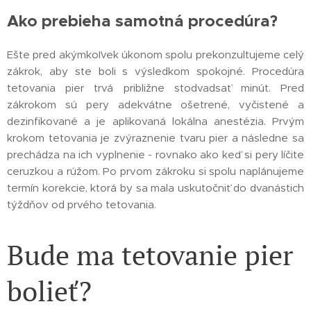
Ako prebieha samotná procedúra?
Ešte pred akýmkoľvek úkonom spolu prekonzultujeme celý
zákrok, aby ste boli s výsledkom spokojné. Procedúra
tetovania pier trvá približne stodvadsať minút. Pred
zákrokom sú pery adekvátne ošetrené, vyčistené a
dezinfikované a je aplikovaná lokálna anestézia. Prvým
krokom tetovania je zvýraznenie tvaru pier a následne sa
prechádza na ich vyplnenie - rovnako ako keď si pery líčite
ceruzkou a rúžom. Po prvom zákroku si spolu naplánujeme
termín korekcie, ktorá by sa mala uskutočniť do dvanástich
týždňov od prvého tetovania.
Bude ma tetovanie pier
bolieť?