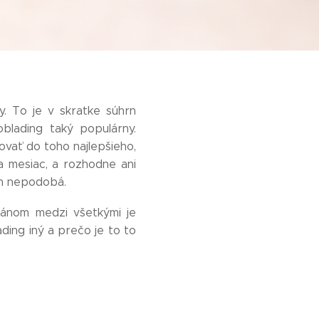
. To je v skratke súhrn
blading taký populárny.
ovať do toho najlepšieho,
a mesiac, a rozhodne ani
en nepodobá.
pánom medzi všetkými je
ding iný a prečo je to to