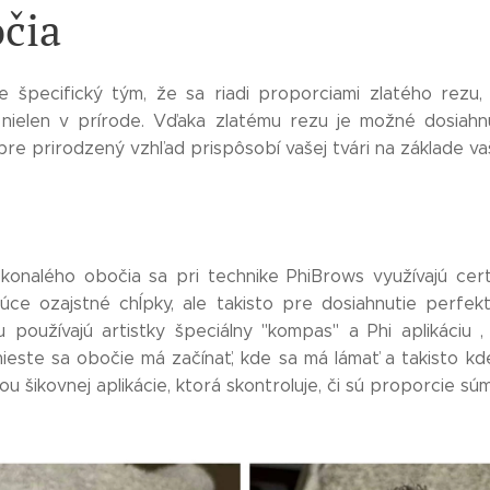
očia
e špecifický tým, že sa riadi proporciami zlatého rezu
 nielen v prírode. Vďaka zlatému rezu je možné dosiahnu
re prirodzený vzhľad prispôsobí vašej tvári na základe vaši
onalého obočia sa pri technike PhiBrows využívajú certi
júce ozajstné chĺpky, ale takisto pre dosiahnutie perfek
 používajú artistky špeciálny "kompas" a Phi aplikáciu
ieste sa obočie má začínať, kde sa má lámať a takisto kd
 šikovnej aplikácie, ktorá skontroluje, či sú proporcie súm