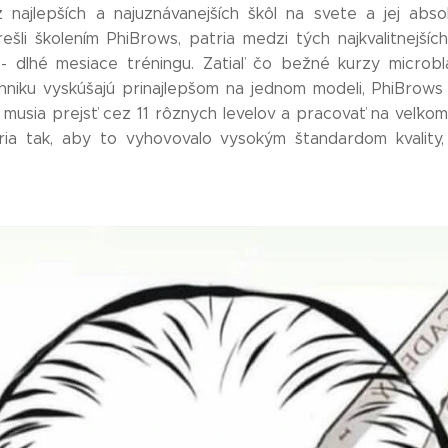
najlepších a najuznávanejších škôl na svete a jej absol
 prešli školením PhiBrows, patria medzi tých najkvalitnejš
- dlhé mesiace tréningu. Zatiaľ čo bežné kurzy microbla
hniku vyskúšajú prinajlepšom na jednom modeli, PhiBrows 
musia prejsť cez 11 rôznych levelov a pracovať na veľkom
ria tak, aby to vyhovovalo vysokým štandardom kvality