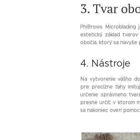
3. Tvar ob
PhiBrows Microblading j
estetický základ tvarov
obočia, ktorý sa navyše p
4. Nástroje
Na vytvorenie vášho dok
pre precízne ťahy imitu
určenie správneho tvaru
presne určiť, v ktorom m
sa nakoniec overí pomocou