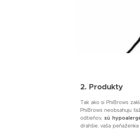
2. Produkty
Tak ako si PhiBrows zakla
PhiBrows neobsahuju ťaž
sú hypoalergé
odtieňov,
drahšie, vaša peňaženka 