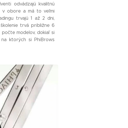
venti odvádzajú kvalitnú
ích v obore a má to veľmi
dingu trvajú 1 až 2 dni,
školenie trvá približne 6
 počte modelov, dokiaľ si
, na ktorých si PhiBrows