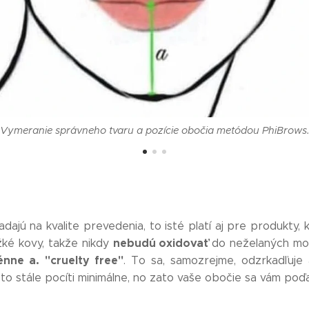
Vymeranie správneho tvaru a pozície obočia metódou PhiBrows
dajú na kvalite prevedenia, to isté platí aj pre produkty,
nebudú oxidovať
ké kovy, takže nikdy
do neželaných mo
nne a. "cruelty free"
. To sa, samozrejme, odzrkadľuje 
to stále pocíti minimálne, no zato vaše obočie sa vám poďa