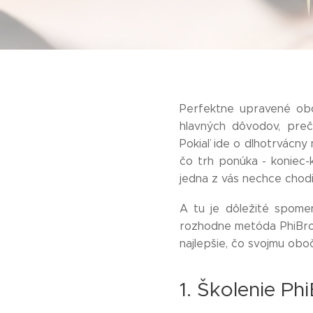
Perfektne upravené obo
hlavných dôvodov, preč
Pokiaľ ide o dlhotrvácny
čo trh ponúka - koniec-
jedna z vás nechce chodi
A tu je dôležité spome
rozhodne metóda PhiBrows
najlepšie, čo svojmu obo
1. Školenie Ph