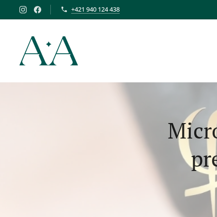
+421 940 124 438
Micr
pr