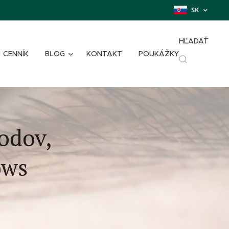
SK
HĽADAŤ
CENNÍK
BLOG
KONTAKT
POUKÁŽKY
odov,
ows