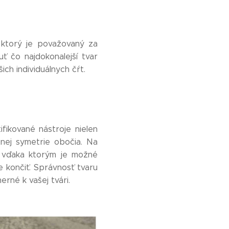
, ktorý je považovaný za
ť čo najdokonalejší tvar
ch individuálnych čŕt.
fikované nástroje nielen
tnej symetrie obočia. Na
 , vďaka ktorým je možné
e končiť. Správnosť tvaru
erné k vašej tvári.