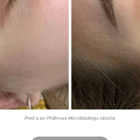
Pred a po PhiBrows Microbladingu obočia.