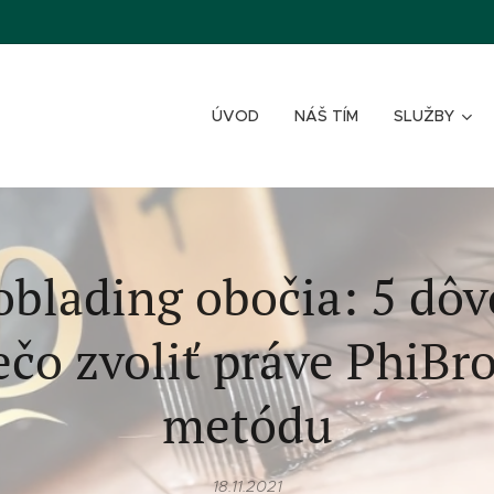
ÚVOD
NÁŠ TÍM
SLUŽBY
oblading obočia: 5 dôv
ečo zvoliť práve PhiBr
metódu
18.11.2021