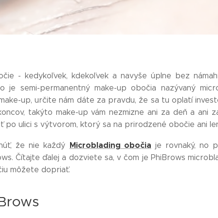
čie - kedykoľvek, kdekoľvek a navyše úplne bez námahy
o je semi-permanentný make-up obočia nazývaný micro
 make-up, určite nám dáte za pravdu, že sa tu oplatí invest
koncov, takýto make-up vám nezmizne ani za deň a ani z
ť po ulici s výtvorom, ktorý sa na prirodzené obočie ani l
Microblading obočia
núť, že nie každý
je rovnaký, no 
. Čítajte ďalej a dozviete sa, v čom je PhiBrows microbla
čiu môžete dopriať.
iBrows