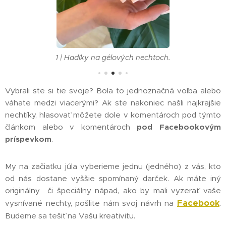
1 | Hadíky na gélových nechtoch.
Vybrali ste si tie svoje? Bola to jednoznačná voľba alebo
váhate medzi viacerými? Ak ste nakoniec našli najkrajšie
nechtíky, hlasovať môžete dole v komentároch pod týmto
článkom alebo v komentároch
pod Facebookovým
príspevkom
.
My na začiatku júla vyberieme jednu (jedného) z vás, kto
od nás dostane vyššie spomínaný darček. Ak máte iný
originálny či špeciálny nápad, ako by mali vyzerať vaše
Facebook
vysnívané nechty, pošlite nám svoj návrh na
.
16.07.2026
Budeme sa tešiť na Vašu kreativitu.
Upravené