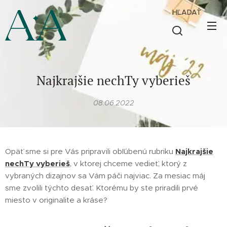
HĽADAŤ
Najkrajšie nechTy vyberieš
08.06.2022
Opäť sme si pre Vás pripravili obľúbenú rubriku
Najkrajšie
nechTy vyberieš
, v ktorej chceme vedieť, ktorý z
vybraných dizajnov sa Vám páči najviac. Za mesiac máj
sme zvolili týchto desať. Ktorému by ste priradili prvé
miesto v originalite a kráse?