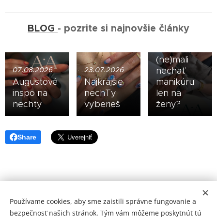
ruky sú
nová
vizitka:
BLOG
- pozrite si najnovšie články
Prečo by
muži
(ne)mali
07.08.2026
23.07.2026
nechať
Augustové
Najkrajšie
manikúru
inspo na
nechTy
len na
nechty
vyberieš
ženy?
Share
Používame cookies, aby sme zaistili správne fungovanie a
ARISTORA
®
bezpečnosť našich stránok. Tým vám môžeme poskytnúť tú
Námestie SNP
19, 811 01 Bratislava,