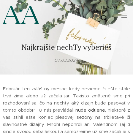
HĽADAŤ
Najkrajšie nechTy vyberieš
07.03.2024
Február, ten zvláštny mesiac, kedy nevieme či ešte stále
trvá zima alebo už začala jar. Takisto zmätené sme pri
rozhodovaní sa, čo na nechty, aký dizajn bude pasovať v
tomto období? U nás prevládali
nude odtiene
, niektoré z
vás stihli ešte koniec plesovej sezóny na trblietavé či
slávnostné dizajny. Mnohí nepohrdli ani Valentínom (aj tí
single svojou sebaláskou) a samozrejme už sme začali aj s