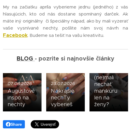
My na začiatku apríla vyberieme jednu (jedného) z vás
hlasujúcich, kto od nás dostane spomínaný darček. Ak
máte iný originálny či špeciálny nápad, ako by mali vyzerať
vaše vysnívané nechty, pošlite nám svoj návrh na
16.07.2026
Facebook
. Budeme sa tešiť na vašu kreativitu.
Upravené
ruky sú
nová
vizitka:
BLOG
- pozrite si najnovšie články
Prečo by
muži
(ne)mali
07.08.2026
23.07.2026
nechať
Augustové
Najkrajšie
manikúru
inspo na
nechTy
len na
nechty
vyberieš
ženy?
Share