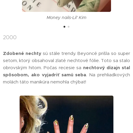
Money nails-Lil' Kim
2000
Zdobené nechty
sú stále trendy. Beyoncé prišla so super
setom, ktorý obsahoval zlaté nechtové fólie. Toto sa stalo
obrovským hitom. Počas recesie sa
nechtový dizajn stal
spôsobom, ako vyjadriť samú seba
. Na prehliadkových
molách táto manikúra nemohla chýbať!