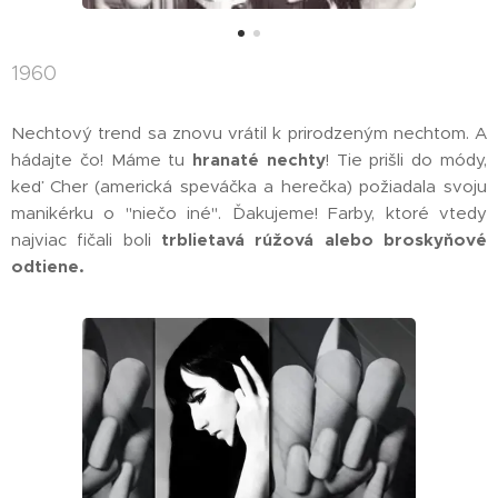
1960
Nechtový trend sa znovu vrátil k prirodzeným nechtom. A
hádajte čo! Máme tu
hranaté nechty
! Tie prišli do módy,
keď Cher (americká speváčka a herečka) požiadala svoju
manikérku o "niečo iné". Ďakujeme! Farby, ktoré vtedy
najviac fičali boli
trblietavá rúžová alebo broskyňové
odtiene.