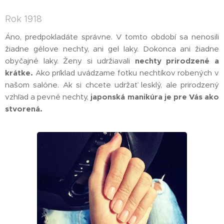
Rok 1918
Áno, predpokladáte správne. V tomto období sa nenosili
žiadne gélove nechty, ani gel laky. Dokonca ani žiadne
obyčajné laky. Ženy si udržiavali
nechty prirodzené a
krátke.
Ako príklad uvádzame fotku nechtíkov robených v
našom salóne. Ak si chcete udržať lesklý, ale prirodzený
vzhľad a pevné nechty,
japonská manikúra je pre Vás ako
stvorená.