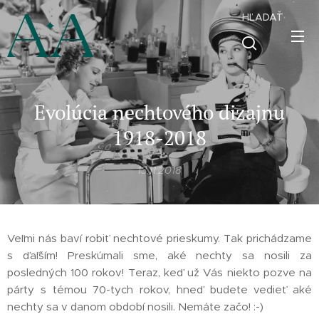
HĽADAŤ
Evolúcia nechtového dizajnu
1918-2018
13.11.2018
Veľmi nás baví robiť nechtové prieskumy. Tak prichádzame
s ďaľším! Preskúmali sme, aké nechty sa nosili za
posledných 100 rokov! Teraz, keď už Vás niekto pozve na
párty s témou 70-tych rokov, hneď budete vedieť aké
nechty sa v danom období nosili. Nemáte začo! :-)