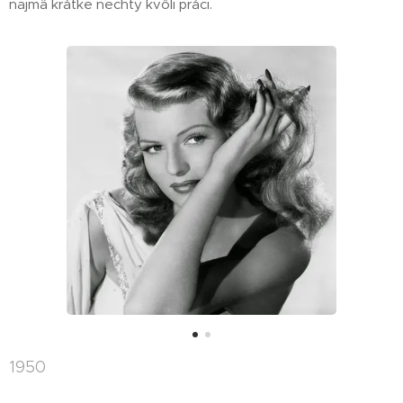
najmä krátke nechty kvôli práci.
1950