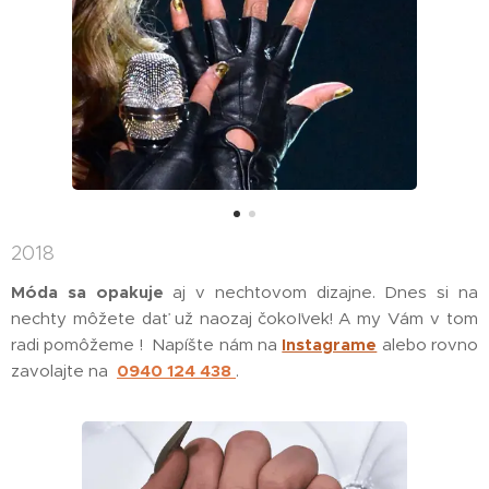
2018
Móda sa opakuje
aj v nechtovom dizajne. Dnes si na
nechty môžete dať už naozaj čokoľvek! A my Vám v tom
radi pomôžeme ! Napíšte nám na
Instagrame
alebo rovno
zavolajte na
0940 124 438
.