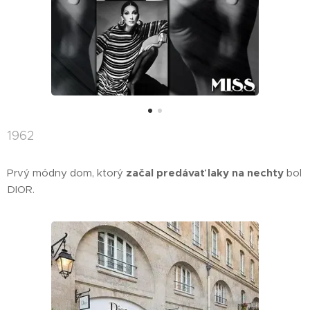
1962
Prvý módny dom, ktorý
začal predávať laky na nechty
bol
DIOR.