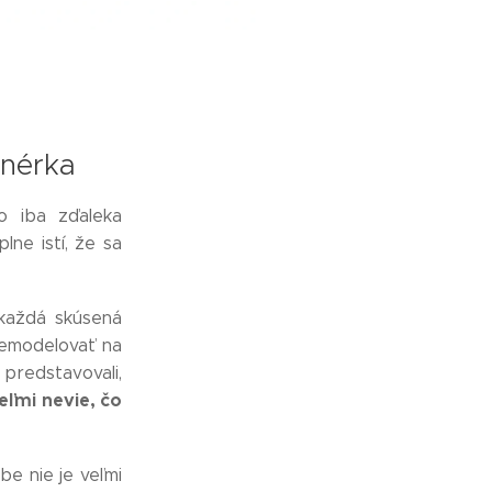
jnérka
o iba zďaleka
lne istí, že sa
každá skúsená
emodelovať na
predstavovali,
eľmi nevie, čo
be nie je veľmi