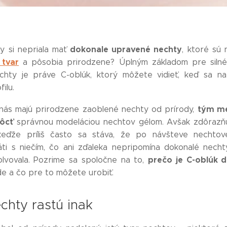
dokonale upravené nechty
y si nepriala mať
, ktoré sú 
 tvar
a pôsobia prirodzene? Úplným základom pre silné
chty je práve C-oblúk, ktorý môžete vidieť, keď sa na
ilu.
tým me
 nás majú prirodzene zaoblené nechty od prírody,
ôcť
správnou modeláciou nechtov gélom. Avšak zdôrazňu
ďže príliš často sa stáva, že po návšteve nechtov
áti s niečím, čo ani zďaleka nepripomína dokonalé nechty
prečo je C-oblúk d
lvovala. Pozrime sa spoločne na to,
de a čo pre to môžete urobiť.
chty rastú inak