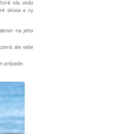
ktoré vás vedú
ré skúsia a vy
takmer na jeho
yzerá, ale vaše
om prípade.