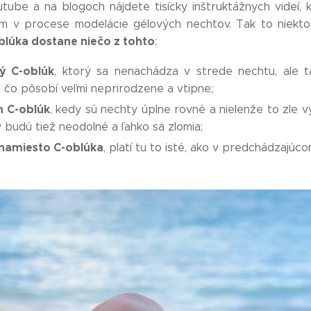
utube a na blogoch nájdete tisícky inštruktážnych videí, 
m v procese modelácie gélových nechtov. Tak to niekto
blúka dostane niečo z tohto
:
ý C-oblúk
, ktorý sa nenachádza v strede nechtu, ale 
, čo pôsobí veľmi neprirodzene a vtipne;
n C-oblúk
, kedy sú nechty úplne rovné a nielenže to zle v
 budú tiež neodolné a ľahko sa zlomia;
namiesto C-oblúka
, platí tu to isté, ako v predchádzajúc