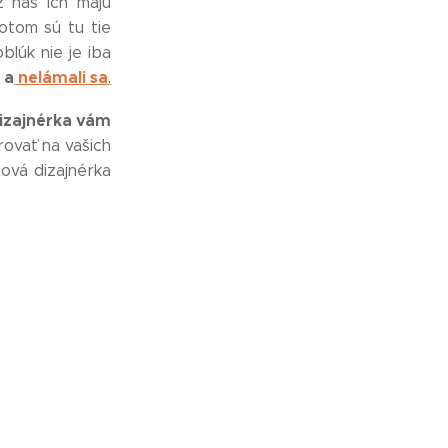
z nás ich majú
potom sú tu tie
blúk nie je iba
 a
nelámali sa
.
izajnérka vám
ovať na vašich
tová dizajnérka