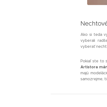
Nechtové
Ako si teda vy
vyberali radš
vyberať necht
Pokiaľ ste to 
Artistora má
majú modeláci
samozrejme, t