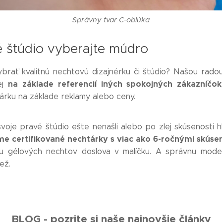
Správny tvar C-oblúka
 štúdio vyberajte múdro
brať kvalitnú nechtovú dizajnérku či štúdio? Našou radou
na základe referencií iných spokojných zákazníčok
ej
árku na základe reklamy alebo ceny.
svoje pravé štúdio ešte nenašli alebo po zlej skúsenosti 
me certifikované nechtárky s viac ako 6-ročnými skús
u gélových nechtov doslova v malíčku. A správnu model
iež.
BLOG - pozrite si naše najnovšie články