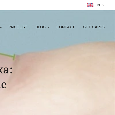
EN
PRICE LIST
BLOG
CONTACT
GIFT CARDS
ka:
de