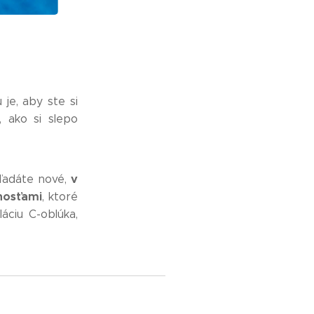
 je, aby ste si
, ako si slepo
v
hľadáte nové,
enosťam
i
, ktoré
áciu C-oblúka,