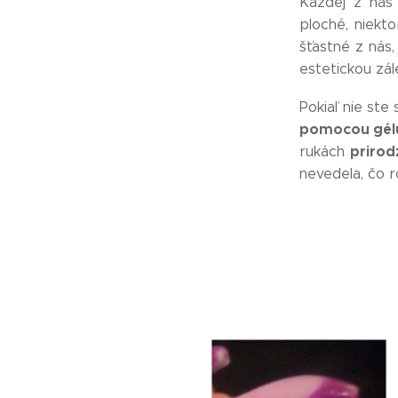
Každej z nás 
ploché, niekto
šťastné z nás,
estetickou zál
Pokiaľ nie ste
pomocou gélu
prirod
rukách
nevedela, čo r