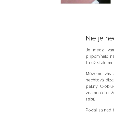
Nie je n
Je medzi vam
pripomínalo ne
to už stalo mn
Môžeme vás u
nechtová diz
pekný C-oblúk
znamená to, že
robí
.
Pokiaľ sa nad 