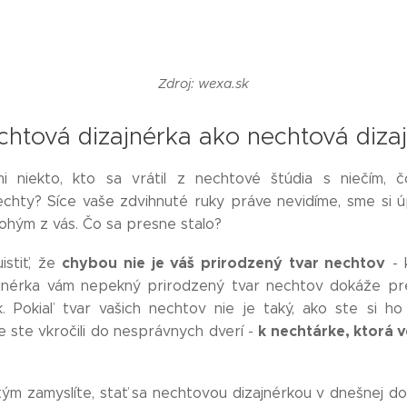
Zdroj: wexa.sk
echtová dizajnérka ako nechtová diza
i niekto, kto sa vrátil z nechtové štúdia s niečím, č
chty? Síce vaše zdvihnuté ruky práve nevidíme, sme si úp
ohým z vás. Čo sa presne stalo?
chybou nie je váš prirodzený tvar nechtov
istiť, že
- 
ajnérka vám nepekný prirodzený tvar nechtov dokáže pr
. Pokiaľ tvar vašich nechtov nie je taký, ako ste si ho 
k nechtárke, ktorá v
 ste vkročili do nesprávnych dverí -
tým zamyslíte, stať sa nechtovou dizajnérkou v dnešnej do