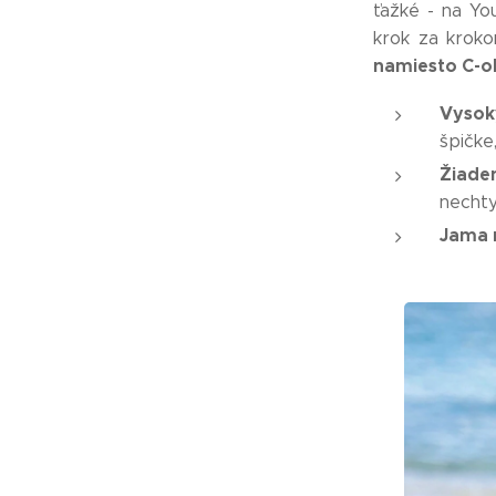
ťažké - na Yo
krok za kroko
namiesto C-o
Vysok
špičke
Žiade
nechty
Jama 