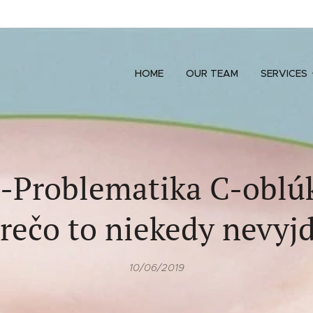
HOME
OUR TEAM
SERVICES
-Problematika C-oblú
rečo to niekedy nevyj
10/06/2019