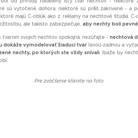
bol od prírody nadelený istý tvar nechtov - niektoré 
ré sú vytočené dohora, niektoré sú príliš zakrivené - a 
 ktoré majú C-oblúk ako z reklamy na nechtové štúdiá. C-o
aby
nechty boli pevné
ežitosťou, ale takisto zabezpečuje,
nechtová d
 s tvarom svojich nechtov spokojná, nezúfajte -
 dokáže vymodelovať žiaduci tvar
ľavou-zadnou a vyčar
zené nechty, po ktorých ste vždy snívali
. Ibaže by nech
obí.
Pre zväčšenie kliknite na foto