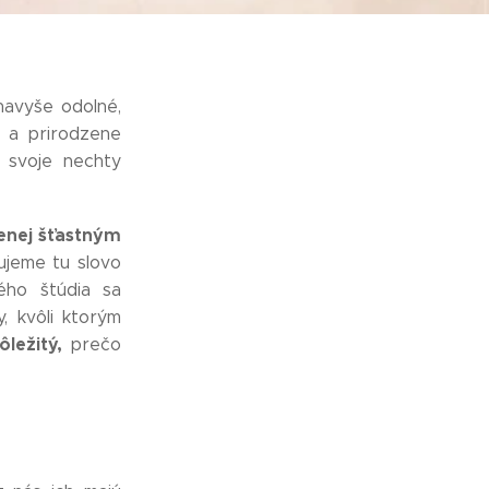
navyše odolné,
 a prirodzene
 svoje nechty
nej šťastným
jeme tu slovo
ého štúdia sa
, kvôli ktorým
ôležitý,
prečo