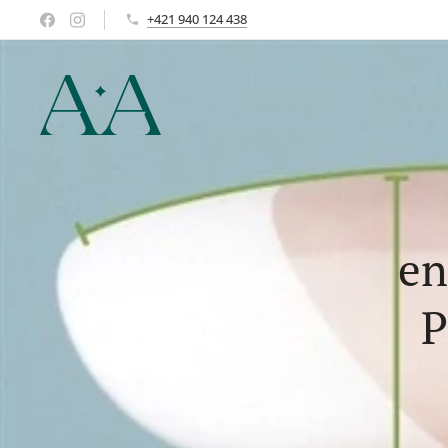
+421 940 124 438
en
P