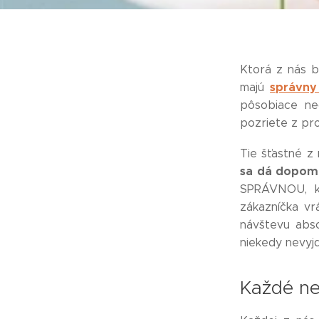
Ktorá z nás b
správny
majú
pôsobiace ne
pozriete z prof
Tie šťastné z
sa dá dopom
SPRÁVNOU, ke
zákazníčka vr
návštevu abso
niekedy nevyj
Každé ne