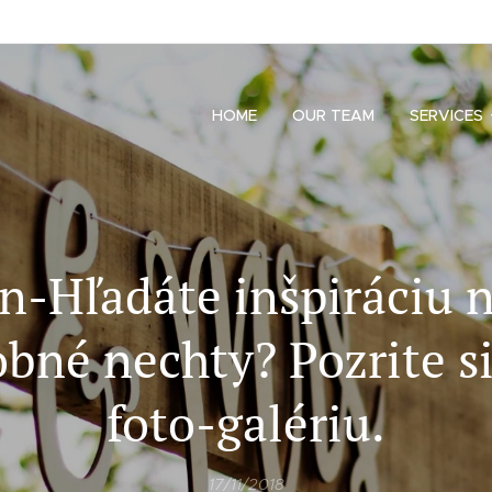
HOME
OUR TEAM
SERVICES
n-Hľadáte inšpiráciu 
bné nechty? Pozrite s
foto-galériu.
17/11/2018