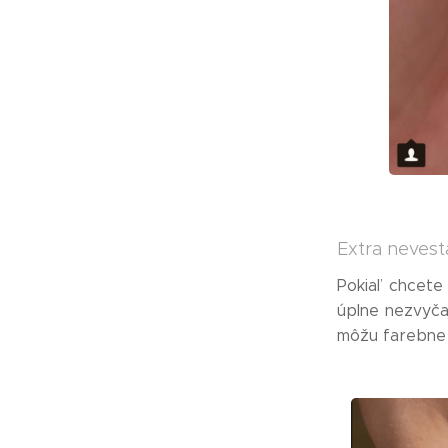
Extra nevest
Pokiaľ chcete
úplne nezvyča
môžu farebne l