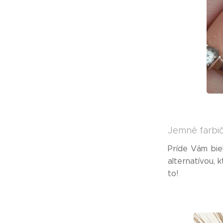
Jemné farbi
Príde Vám biel
alternatívou, 
to!