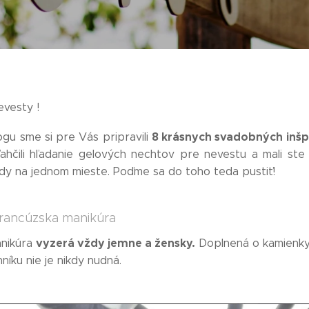
evesty !
8 krásnych svadobných inšpi
gu sme si pre Vás pripravili
ahčili hľadanie gelových nechtov pre nevestu a mali ste 
ady na jednom mieste. Poďme sa do toho teda pustiť!
rancúzska manikúra
vyzerá vždy jemne a žensky.
anikúra
Doplnená o kamienky
níku nie je nikdy nudná.