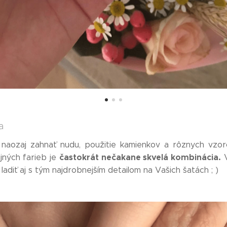
a
 naozaj zahnať nudu, použitie kamienkov a rôznych vzor
častokrát nečakane skvelá kombinácia.
jných farieb je
V
adiť aj s tým najdrobnejším detailom na Vašich šatách ; )