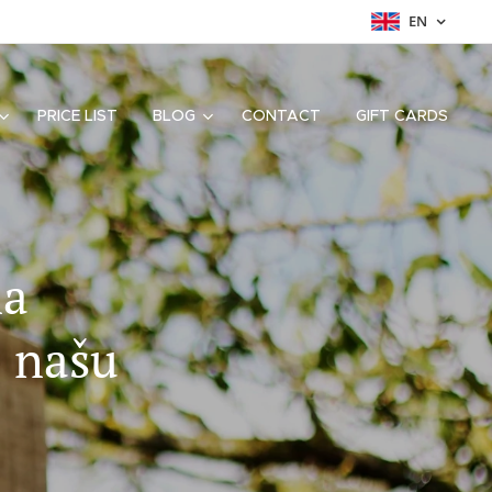
EN
PRICE LIST
BLOG
CONTACT
GIFT CARDS
na
i našu