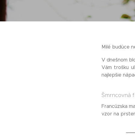
Milé budúce n
V dnešnom blo
Vám trošku uľ
najlepšie náp
Šmrncovná f
Francúzska m
vzor na prsten