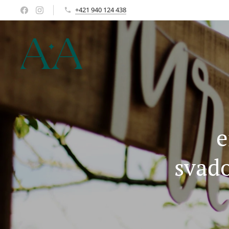
+421 940 124 438
e
svado