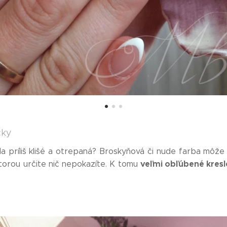
čky
a príliš klišé a otrepaná? Broskyňová či nude farba môže 
veľmi obľúbené kres
ktorou určite nič nepokazíte. K tomu