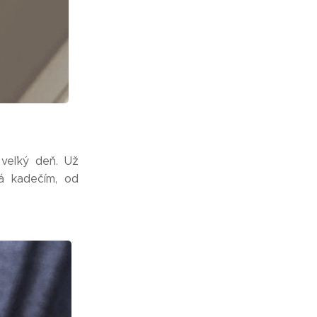
veľký deň. Už
dá kadečím, od